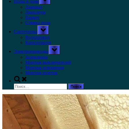
Полы в доме
sub-
menu
Ламинат
Линолеум
Паркет
Стяжка пола
Toggle
Сантехника
sub-
menu
Водопровод
Канализация
Toggle
Электропроводка
sub-
menu
Заземление
Монтаж выключателей
Монтаж освещения
Монтаж розеток
Toggle
search
Найти:
form