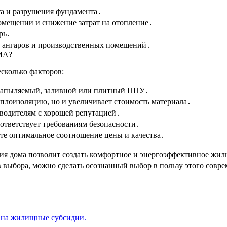
а и разрушения фундамента․
омещении и снижение затрат на отопление․
рь․
, ангаров и производственных помещений․
МА?
сколько факторов:
 напыляемый, заливной или плитный ППУ․
еплоизоляцию, но и увеличивает стоимость материала․
водителям с хорошей репутацией․
оответствует требованиям безопасности․
те оптимальное соотношение цены и качества․
дома позволит создать комфортное и энергоэффективное жилье
в выбора, можно сделать осознанный выбор в пользу этого совр
 на жилищные субсидии.