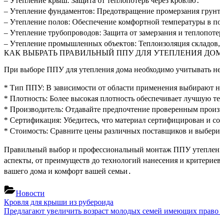
– Утепление крыш: Защита от теплопотерь через кровлю․
– Утепление фундаментов: Предотвращение промерзания грунт
– Утепление полов: Обеспечение комфортной температуры в п
– Утепление трубопроводов: Защита от замерзания и теплопоте
– Утепление промышленных объектов: Теплоизоляция складов
КАК ВЫБРАТЬ ПРАВИЛЬНЫЙ ППУ ДЛЯ УТЕПЛЕНИЯ ДО
При выборе ППУ для утепления дома необходимо учитывать не
* Тип ППУ: В зависимости от области применения выбирают
* Плотность: Более высокая плотность обеспечивает лучшую т
* Производитель: Отдавайте предпочтение проверенным произ
* Сертификация: Убедитесь, что материал сертифицирован и с
* Стоимость: Сравните цены различных поставщиков и выбери
Правильный выбор и профессиональный монтаж ППУ утепления 
аспекты, от преимуществ до технологий нанесения и критерие
вашего дома и комфорт вашей семьи․
Новости
Навигация
Previous
Кровля для крыши из рубероида
Post:
Next
Предлагают увеличить возраст молодых семей имеющих право
по
Post: