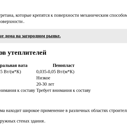
етана, которые крепятся к поверхности механическим способом
поверхности․
е дома на загородном рынке.
ов утеплителей
ральная вата
Пенопласт
45 Вт/(м*К)
0,035-0,05 Вт/(м*К)
Низкое
20-30 лет
нимания к составу
Требует внимания к составу
а находит широкое применение в различных областях строитель
аружных стенах здания․