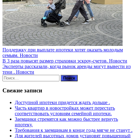
Поддержку при выплате ипотеки хотят оказать молодым
семьям.
Новости
В 3 раза повысят размер страховки эскроу-счетов.
Новости
Эксперты рассказали, когда рынок аренды могут вывести из
тени .
Новости
Найти:
Свежие записи
Доступной ипотеки придется ждать дольше .
Часть квартир в новостройках может перестать
соответствовать условиям семейной ипотеки.
Заемщики стремятся как можно быстрее вернуть
ипотеку.
Требования к заемщикам в конце года мягче не станут .
Для жителей высотных домов установят повышенный