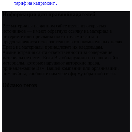
тариф на капремонт .
Информация для правообладателей
Все материалы на данном сайте взяты из открытых
источников — имеют обратную ссылку на материал в
интернете или присланы посетителями сайта и
предоставляются исключительно в ознакомительных целях.
Права на материалы принадлежат их владельцам.
Администрация сайта ответственности за содержание
материала не несет. Если Вы обнаружили на нашем сайте
материалы, которые нарушают авторские права,
принадлежащие Вам, Вашей компании или организации,
пожалуйста, сообщите нам через форму обратной связи.
Облако тегов