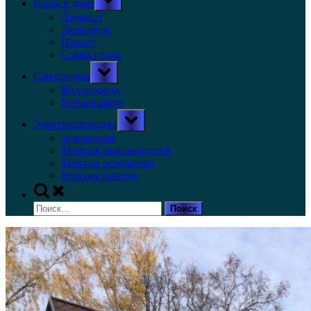
Полы в доме
sub-
menu
Ламинат
Линолеум
Паркет
Стяжка пола
Toggle
Сантехника
sub-
menu
Водопровод
Канализация
Toggle
Электропроводка
sub-
menu
Заземление
Монтаж выключателей
Монтаж освещения
Монтаж розеток
Toggle
search
Найти:
form