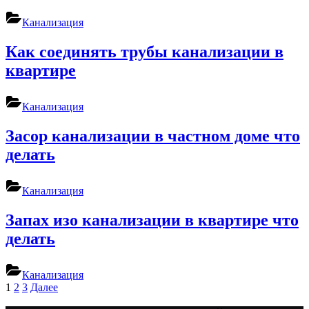
Канализация
Как соединять трубы канализации в
квартире
Канализация
Засор канализации в частном доме что
делать
Канализация
Запах изо канализации в квартире что
делать
Канализация
Пагинация
1
2
3
Далее
записей