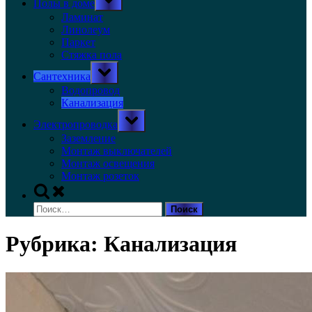
Полы в доме
sub-
menu
Ламинат
Линолеум
Паркет
Стяжка пола
Toggle
Сантехника
sub-
menu
Водопровод
Канализация
Toggle
Электропроводка
sub-
menu
Заземление
Монтаж выключателей
Монтаж освещения
Монтаж розеток
Toggle
search
Найти:
form
Рубрика:
Канализация