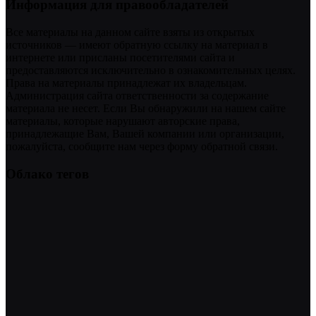
Информация для правообладателей
Все материалы на данном сайте взяты из открытых
источников — имеют обратную ссылку на материал в
интернете или присланы посетителями сайта и
предоставляются исключительно в ознакомительных целях.
Права на материалы принадлежат их владельцам.
Администрация сайта ответственности за содержание
материала не несет. Если Вы обнаружили на нашем сайте
материалы, которые нарушают авторские права,
принадлежащие Вам, Вашей компании или организации,
пожалуйста, сообщите нам через форму обратной связи.
Облако тегов