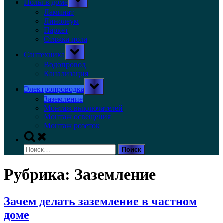
Полы в доме
sub-
menu
Ламинат
Линолеум
Паркет
Стяжка пола
Toggle
Сантехника
sub-
menu
Водопровод
Канализация
Toggle
Электропроводка
sub-
menu
Заземление
Монтаж выключателей
Монтаж освещения
Монтаж розеток
Toggle
search
Найти:
form
Рубрика:
Заземление
Зачем делать заземление в частном
доме