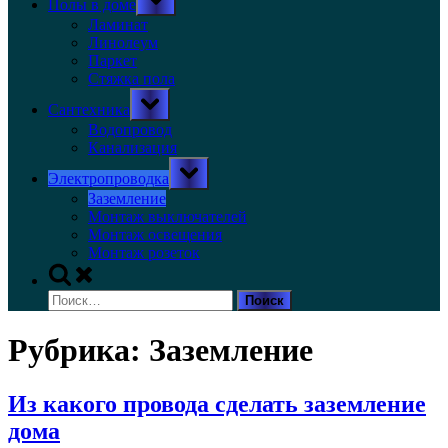
Полы в доме
sub-
menu
Ламинат
Линолеум
Паркет
Стяжка пола
Toggle
Сантехника
sub-
menu
Водопровод
Канализация
Toggle
Электропроводка
sub-
menu
Заземление
Монтаж выключателей
Монтаж освещения
Монтаж розеток
Toggle
search
Найти:
form
Рубрика:
Заземление
Из какого провода сделать заземление
дома