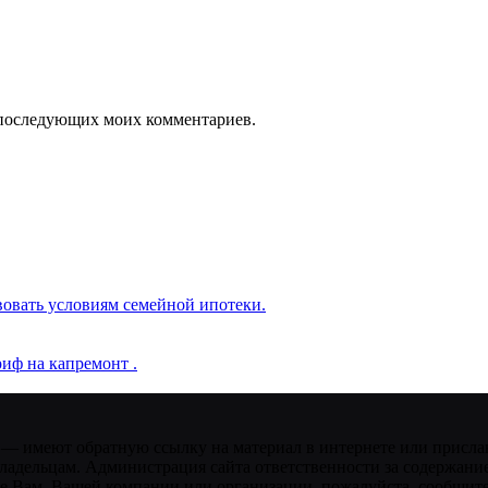
ля последующих моих комментариев.
вовать условиям семейной ипотеки.
иф на капремонт .
 — имеют обратную ссылку на материал в интернете или присла
ладельцам. Администрация сайта ответственности за содержание
 Вам, Вашей компании или организации, пожалуйста, сообщите 