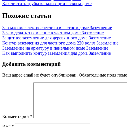
дома
Post:
Next
Как чистить трубы канализации в своем доме
по
своим
Post:
силам
записям
Похожие статьи
Заземление электросчетчика в частном доме
Заземление
Зачем делать заземление в частном доме
Заземление
Защитное заземление для деревянного дома
Заземление
Контур заземления для частного дома 220 вольт
Заземление
Заземление на арматуру в панельном доме
Заземление
Как выполнить контур заземления для дома
Заземление
Добавить комментарий
Ваш адрес email не будет опубликован.
Обязательные поля пом
Комментарий
*
Имя
*