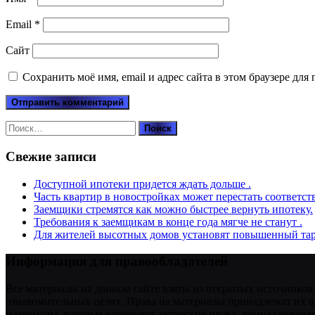
Email
*
Сайт
Сохранить моё имя, email и адрес сайта в этом браузере д
Найти:
Свежие записи
Доступной ипотеки придется ждать дольше .
Часть квартир в новостройках может перестать соответст
Заемщики стремятся как можно быстрее вернуть ипотеку.
Требования к заемщикам в конце года мягче не станут .
Для жителей высотных домов установят повышенный тар
Информация для правообладателей
Все материалы на данном сайте взяты из открытых источников
ознакомительных целях. Права на материалы принадлежат их в
материалы, которые нарушают авторские права, принадлежащие