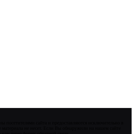
ны посетителями сайта и предоставляются исключительно в
 материала не несет. Если Вы обнаружили на нашем сайте
нам через форму обратной связи.