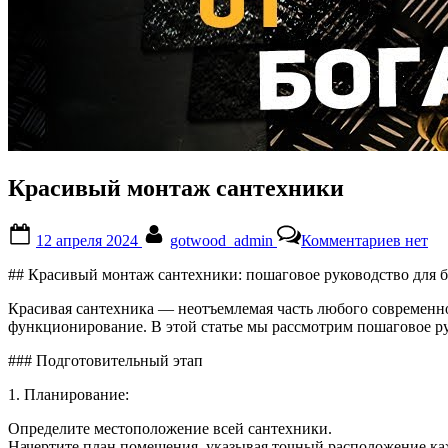
Красивый монтаж сантехники
Posted
By
к
12 апреля 2024
gotwood_admin
Комментариев
нет
on
записи
Краси
## Красивый монтаж сантехники: пошаговое руководство для б
монта
сантех
Красивая сантехника — неотъемлемая часть любого современног
функционирование. В этой статье мы рассмотрим пошаговое ру
### Подготовительный этап
1. Планирование:
Определите местоположение всей сантехники.
Начертите план помещения, указывая точный расположение ка