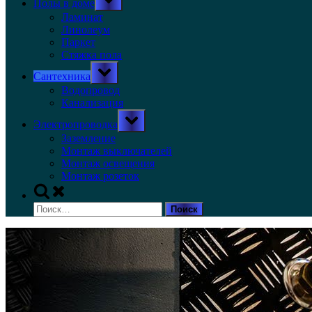
Полы в доме
sub-
menu
Ламинат
Линолеум
Паркет
Стяжка пола
Toggle
Сантехника
sub-
menu
Водопровод
Канализация
Toggle
Электропроводка
sub-
menu
Заземление
Монтаж выключателей
Монтаж освещения
Монтаж розеток
Toggle
search
Найти:
form