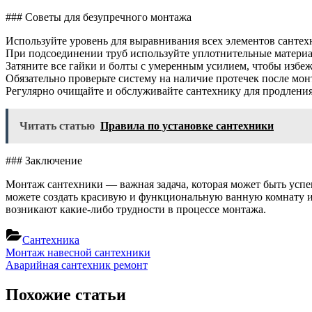
### Советы для безупречного монтажа
Используйте уровень для выравнивания всех элементов сантех
При подсоединении труб используйте уплотнительные материа
Затяните все гайки и болты с умеренным усилием, чтобы избеж
Обязательно проверьте систему на наличие протечек после мон
Регулярно очищайте и обслуживайте сантехнику для продления
Читать статью
Правила по установке сантехники
### Заключение
Монтаж сантехники — важная задача, которая может быть ус
можете создать красивую и функциональную ванную комнату ил
возникают какие-либо трудности в процессе монтажа.
Сантехника
Навигация
Previous
Монтаж навесной сантехники
Post:
Next
Аварийная сантехник ремонт
по
Post:
записям
Похожие статьи