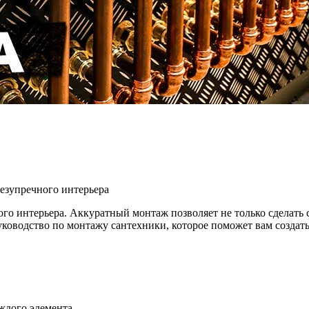
вый
езупречного интерьера
ж
ники
о интерьера. Аккуратный монтаж позволяет не только сделать с
ководство по монтажу сантехники, которое поможет вам создать
ждого элемента.