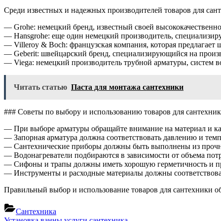
Среди известных и надежных производителей товаров для сан
— Grohe: немецкий бренд, известный своей высококачествен
— Hansgrohe: еще один немецкий производитель, специализир
— Villeroy & Boch: французская компания, которая предлагает
— Geberit: швейцарский бренд, специализирующийся на произв
— Viega: немецкий производитель трубной арматуры, систем в
Читать статью
Паста для монтажа сантехники
### Советы по выбору и использованию товаров для сантехни
— При выборе арматуры обращайте внимание на материал и ка
— Запорная арматура должна соответствовать давлению и темп
— Сантехнические приборы должны быть выполнены из прочны
— Водонагреватели подбираются в зависимости от объема потр
— Сифоны и трапы должны иметь хорошую герметичность и п
— Инструменты и расходные материалы должны соответствова
Правильный выбор и использование товаров для сантехники об
Сантехника
Previous
Установка ванны услуги сантехника