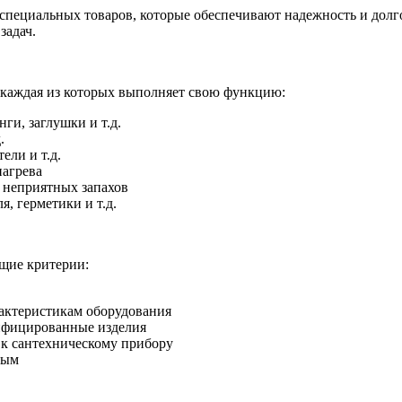
ники
 специальных товаров, которые обеспечивают надежность и дол
задач.
жа
 каждая из которых выполняет свою функцию:
ги, заглушки и т.д.
.
ели и т.д.
нагрева
 неприятных запахов
, герметики и т.д.
ющие критерии:
рактеристикам оборудования
тифицированные изделия
 к сантехническому прибору
ным