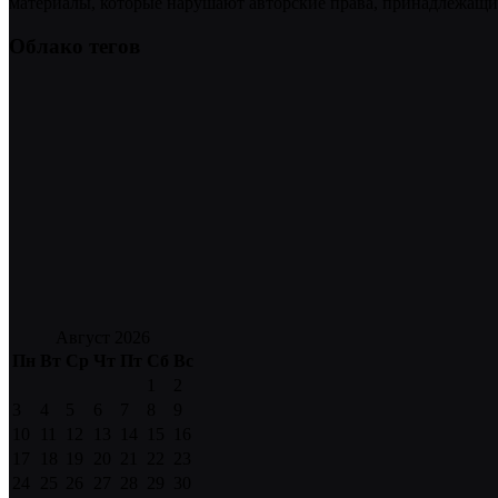
материалы, которые нарушают авторские права, принадлежащие
Облако тегов
Август 2026
Пн
Вт
Ср
Чт
Пт
Сб
Вс
1
2
3
4
5
6
7
8
9
10
11
12
13
14
15
16
17
18
19
20
21
22
23
24
25
26
27
28
29
30