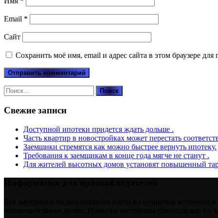
Имя
*
Email
*
Сайт
Сохранить моё имя, email и адрес сайта в этом браузере д
Найти:
Свежие записи
Доступной ипотеки придется ждать дольше .
Часть квартир в новостройках может перестать соответст
Заемщики стремятся как можно быстрее вернуть ипотеку.
Требования к заемщикам в конце года мягче не станут .
Для жителей высотных домов установят повышенный тар
Информация для правообладателей
Все материалы на данном сайте взяты из открытых источников
ознакомительных целях. Права на материалы принадлежат их в