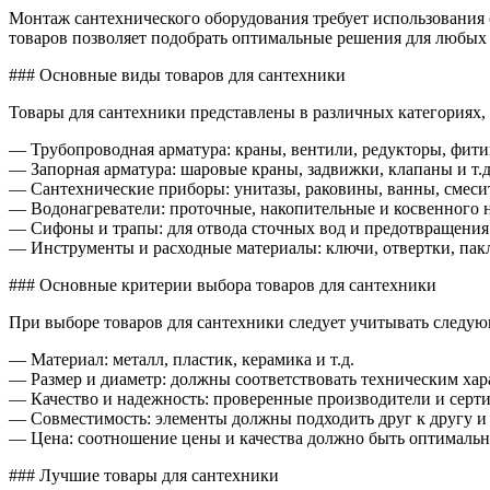
сантех
Монтаж сантехнического оборудования требует использования
для
товаров позволяет подобрать оптимальные решения для любых 
монта
### Основные виды товаров для сантехники
Товары для сантехники представлены в различных категориях,
— Трубопроводная арматура: краны, вентили, редукторы, фитин
— Запорная арматура: шаровые краны, задвижки, клапаны и т.д
— Сантехнические приборы: унитазы, раковины, ванны, смесит
— Водонагреватели: проточные, накопительные и косвенного 
— Сифоны и трапы: для отвода сточных вод и предотвращения
— Инструменты и расходные материалы: ключи, отвертки, пакля
### Основные критерии выбора товаров для сантехники
При выборе товаров для сантехники следует учитывать следу
— Материал: металл, пластик, керамика и т.д.
— Размер и диаметр: должны соответствовать техническим ха
— Качество и надежность: проверенные производители и сер
— Совместимость: элементы должны подходить друг к другу и
— Цена: соотношение цены и качества должно быть оптималь
### Лучшие товары для сантехники