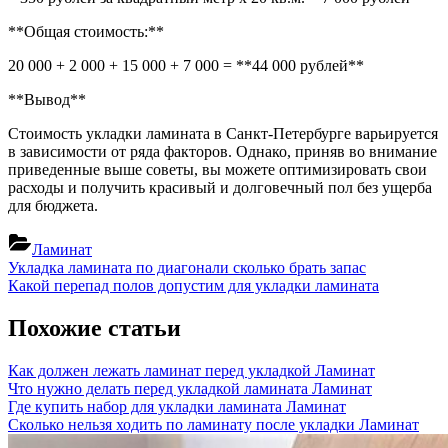
**Общая стоимость:**
20 000 + 2 000 + 15 000 + 7 000 = **44 000 рублей**
**Вывод**
Стоимость укладки ламината в Санкт-Петербурге варьируется
в зависимости от ряда факторов. Однако, приняв во внимание
приведенные выше советы, вы можете оптимизировать свои
расходы и получить красивый и долговечный пол без ущерба
для бюджета.
Ламинат
Навигация
Previous
Укладка ламината по диагонали сколько брать запас
Post:
Next
Какой перепад полов допустим для укладки ламината
по
Post:
записям
Похожие статьи
Как должен лежать ламинат перед укладкой
Ламинат
Что нужно делать перед укладкой ламината
Ламинат
Где купить набор для укладки ламината
Ламинат
Сколько нельзя ходить по ламинату после укладки
Ламинат