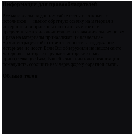
Информация для правообладателей
Все материалы на данном сайте взяты из открытых
источников — имеют обратную ссылку на материал в
интернете или присланы посетителями сайта и
предоставляются исключительно в ознакомительных целях.
Права на материалы принадлежат их владельцам.
Администрация сайта ответственности за содержание
материала не несет. Если Вы обнаружили на нашем сайте
материалы, которые нарушают авторские права,
принадлежащие Вам, Вашей компании или организации,
пожалуйста, сообщите нам через форму обратной связи.
Облако тегов