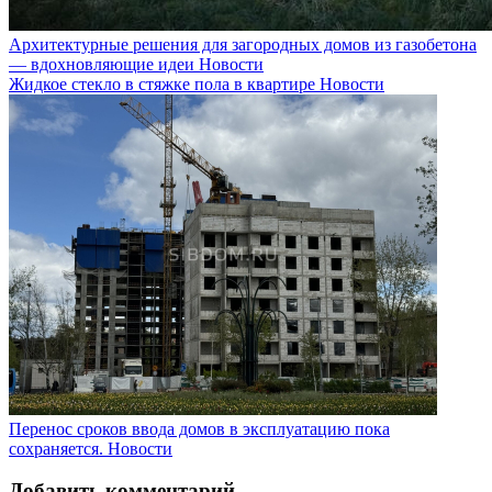
Архитектурные решения для загородных домов из газобетона
— вдохновляющие идеи
Новости
Жидкое стекло в стяжке пола в квартире
Новости
Перенос сроков ввода домов в эксплуатацию пока
сохраняется.
Новости
Добавить комментарий