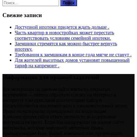
Найти:
Свежие записи
Доступной ипотеки придется ждать дольше .
Часть квартир в новостройках может перестать
соответствовать условиям семейной ипотеки.
Заемщики стремятся как можно быстрее вернуть
ипотеку.
Требования к заемщикам в конце года мягче не станут .
Для жителей высотных домов установят повышенный
тариф на капремонт .
Информация для правообладателей
Все материалы на данном сайте взяты из открытых
источников — имеют обратную ссылку на материал в
интернете или присланы посетителями сайта и
предоставляются исключительно в ознакомительных целях.
Права на материалы принадлежат их владельцам.
Администрация сайта ответственности за содержание
материала не несет. Если Вы обнаружили на нашем сайте
материалы, которые нарушают авторские права,
принадлежащие Вам, Вашей компании или организации,