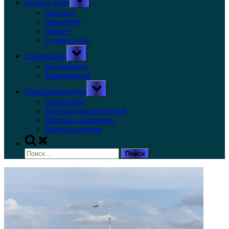
Полы в доме
sub-
menu
Ламинат
Линолеум
Паркет
Стяжка пола
Toggle
Сантехника
sub-
menu
Водопровод
Канализация
Toggle
Электропроводка
sub-
menu
Заземление
Монтаж выключателей
Монтаж освещения
Монтаж розеток
Toggle
search
Найти:
form