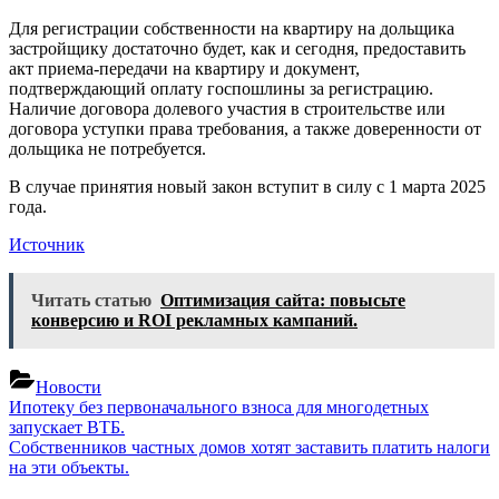
Для регистрации собственности на квартиру на дольщика
застройщику достаточно будет, как и сегодня, предоставить
акт приема-передачи на квартиру и документ,
подтверждающий оплату госпошлины за регистрацию.
Наличие договора долевого участия в строительстве или
договора уступки права требования, а также доверенности от
дольщика не потребуется.
В случае принятия новый закон вступит в силу с 1 марта 2025
года.
Источник
Читать статью
Оптимизация сайта: повысьте
конверсию и ROI рекламных кампаний.
Новости
Навигация
Previous
Ипотеку без первоначального взноса для многодетных
Post:
запускает ВТБ.
по
Next
Собственников частных домов хотят заставить платить налоги
записям
Post:
на эти объекты.