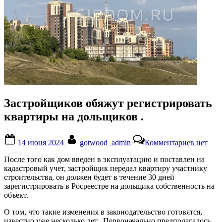
Застройщиков обяжут регистрировать
квартиры на дольщиков .
Posted
By
к
14 июня 2024
gotwood_admin
Комментариев
нет
on
записи
Застро
После того как дом введен в эксплуатацию и поставлен на
обяжут
кадастровый учет, застройщик передал квартиру участнику
регистр
строительства, он должен будет в течение 30 дней
кварти
зарегистрировать в Росреестре на дольщика собственность на
на
объект.
дольщи
.
О том, что такие изменения в законодательство готовятся,
известно уже несколько лет. Первоначально предполагалось,