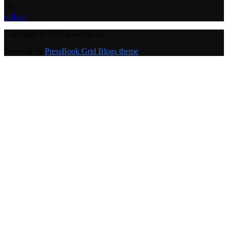
31
« Июл
Copyright © 2026 gotwood.ru.
Powered by
PressBook Grid Blogs theme