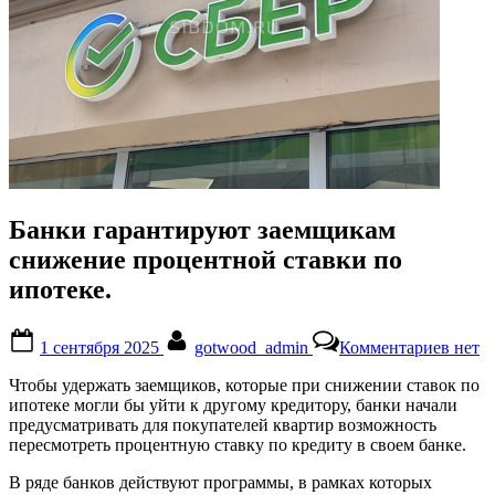
Банки гарантируют заемщикам
снижение процентной ставки по
ипотеке.
Posted
By
к
1 сентября 2025
gotwood_admin
Комментариев
нет
on
запис
Банки
Чтобы удержать заемщиков, которые при снижении ставок по
гаран
ипотеке могли бы уйти к другому кредитору, банки начали
заем
предусматривать для покупателей квартир возможность
сниж
пересмотреть процентную ставку по кредиту в своем банке.
проце
ставк
В ряде банков действуют программы, в рамках которых
по