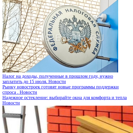
Налог на доходы, полученные в прошлом году, нужно
заплатить до 15 июля.
Новости
Рынку новостроек готовят новые программы поддержки
спроса .
Новости
Надежное остекление: выбирайте окна для комфорта и тепла
Новости