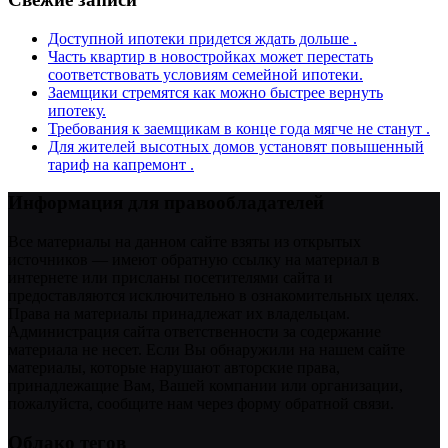
Доступной ипотеки придется ждать дольше .
Часть квартир в новостройках может перестать
соответствовать условиям семейной ипотеки.
Заемщики стремятся как можно быстрее вернуть
ипотеку.
Требования к заемщикам в конце года мягче не станут .
Для жителей высотных домов установят повышенный
тариф на капремонт .
Информация для правообладателей
Все материалы на данном сайте взяты из открытых
источников — имеют обратную ссылку на материал в
интернете или присланы посетителями сайта и
предоставляются исключительно в ознакомительных целях.
Права на материалы принадлежат их владельцам.
Администрация сайта ответственности за содержание
материала не несет. Если Вы обнаружили на нашем сайте
материалы, которые нарушают авторские права,
принадлежащие Вам, Вашей компании или организации,
пожалуйста, сообщите нам через форму обратной связи.
Облако тегов