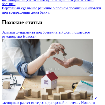
Навигация
Post:
больше .
по
Next
Верховный суд вынес решение о полном погашении ипотеки
записям
Post:
при возвращении дома банку.
Похожие статьи
Заливка фундамента под бревенчатый дом: пошаговое
руководство
Новости
У
заемщиков растет интерес к донорской ипотеке .
Новости