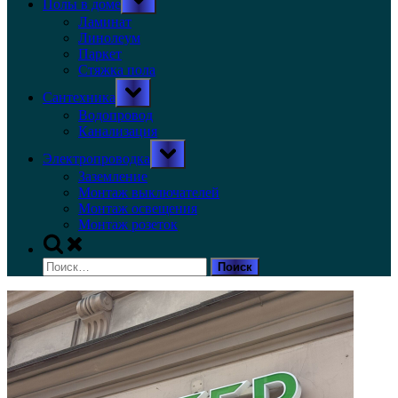
Полы в доме
sub-
menu
Ламинат
Линолеум
Паркет
Стяжка пола
Toggle
Сантехника
sub-
menu
Водопровод
Канализация
Toggle
Электропроводка
sub-
menu
Заземление
Монтаж выключателей
Монтаж освещения
Монтаж розеток
Toggle
search
Найти:
form