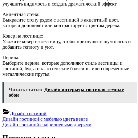
улучшить видимость и создать драматический эффект.
Акцентная стена:
Выкрасите стену рядом с лестницей в акцентный цвет,
который дополняет или контрастирует с цветом дерева.
Ковер на лестнице:
Уложите ковер на лестницу, чтобы приглушить шум шагов и
добавить теплоту и уют.
Перила:
Выберите перила, которые дополняют стиль лестницы и
гостиной, будь то классические балясины или современные
металлические прутья.
Читать статью
Дизайн интерьера гостиная темные
обои
Дизайн гостиной
Навигация
Previous
Дизайн гостиной с мебелью цвета венге
Post:
Next
Дизайн гостиной с коричневыми дверями
по
Post:
записям
Похожие статьи