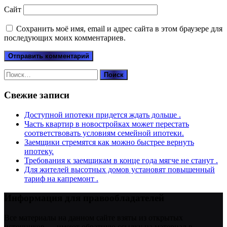
Сайт
Сохранить моё имя, email и адрес сайта в этом браузере для
последующих моих комментариев.
Найти:
Свежие записи
Доступной ипотеки придется ждать дольше .
Часть квартир в новостройках может перестать
соответствовать условиям семейной ипотеки.
Заемщики стремятся как можно быстрее вернуть
ипотеку.
Требования к заемщикам в конце года мягче не станут .
Для жителей высотных домов установят повышенный
тариф на капремонт .
Информация для правообладателей
Все материалы на данном сайте взяты из открытых
источников — имеют обратную ссылку на материал в