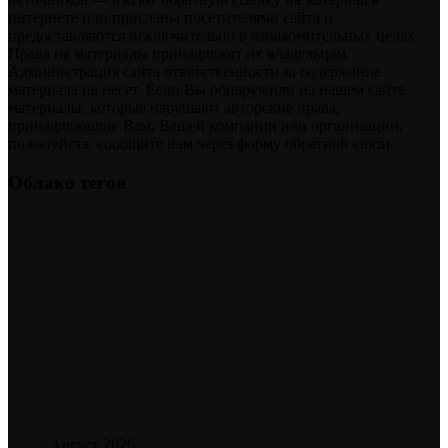
интернете или присланы посетителями сайта и
предоставляются исключительно в ознакомительных целях.
Права на материалы принадлежат их владельцам.
Администрация сайта ответственности за содержание
материала не несет. Если Вы обнаружили на нашем сайте
материалы, которые нарушают авторские права,
принадлежащие Вам, Вашей компании или организации,
пожалуйста, сообщите нам через форму обратной связи.
Облако тегов
Август 2026