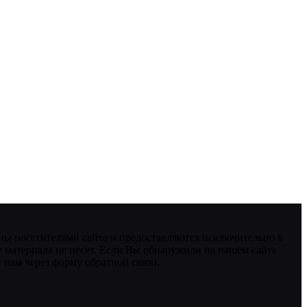
ны посетителями сайта и предоставляются исключительно в
 материала не несет. Если Вы обнаружили на нашем сайте
нам через форму обратной связи.