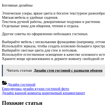
Богемные дизайны
Этнические узоры, яркие цвета и богатое текстурное разнообра
Мягкая мебель и удобные сидения.
Текстиль ручной работы, декоративные подушки и растения.
Отдельные зоны для общения, чтения и отдыха.
Другие советы по оформлению небольших гостиных
Выбирайте мебель с несколькими функциями (например, оттом
Используйте зеркала, чтобы создать иллюзию большего простра
Выбирайте светлые цвета для стен и потолков.
Используйте естественное освещение в качестве основного ист
Храните вещи организованно и держите комнату свободной от 
Читать статью
Дизайн стен гостиной с разными обоями
Дизайн гостиной
Навигация
Previous
Евродвушка дизайн кухни гостиной фото
Post:
Next
Дизайн ванной комнаты коричневый керамогранит
по
Post:
записям
Похожие статьи