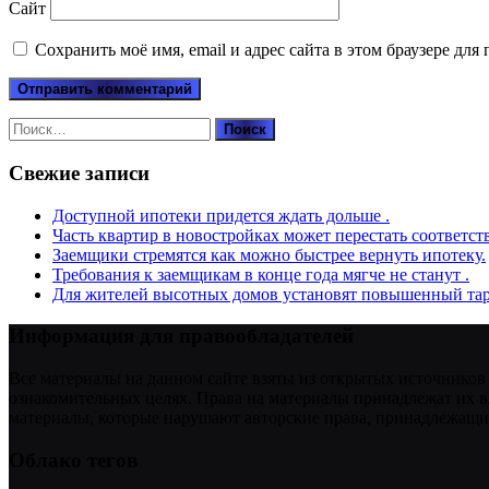
Сайт
Сохранить моё имя, email и адрес сайта в этом браузере д
Найти:
Свежие записи
Доступной ипотеки придется ждать дольше .
Часть квартир в новостройках может перестать соответст
Заемщики стремятся как можно быстрее вернуть ипотеку.
Требования к заемщикам в конце года мягче не станут .
Для жителей высотных домов установят повышенный тар
Информация для правообладателей
Все материалы на данном сайте взяты из открытых источников
ознакомительных целях. Права на материалы принадлежат их в
материалы, которые нарушают авторские права, принадлежащие
Облако тегов