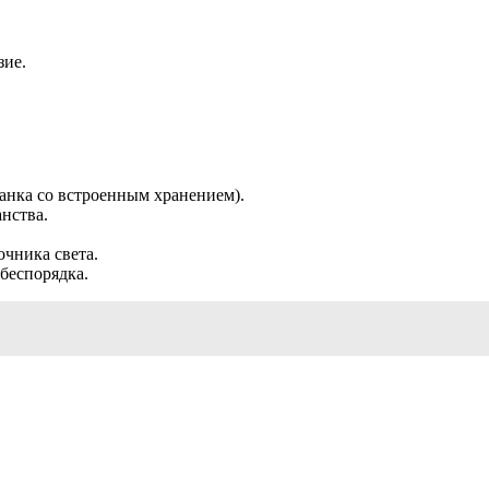
зие.
анка со встроенным хранением).
нства.
очника света.
беспорядка.