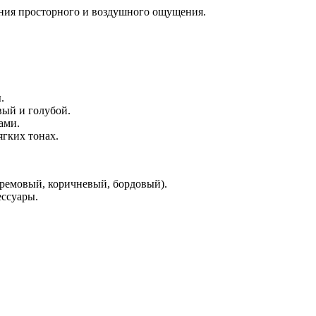
ьших
ания просторного и воздушного ощущения.
ных
.
вый и голубой.
ами.
ягких тонах.
ремовый, коричневый, бордовый).
ессуары.