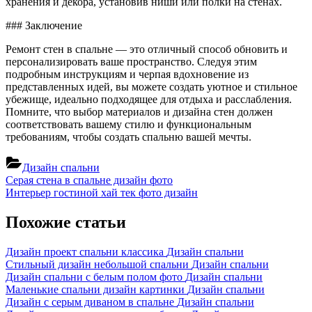
хранения и декора, установив ниши или полки на стенах.
### Заключение
Ремонт стен в спальне — это отличный способ обновить и
персонализировать ваше пространство. Следуя этим
подробным инструкциям и черпая вдохновение из
представленных идей, вы можете создать уютное и стильное
убежище, идеально подходящее для отдыха и расслабления.
Помните, что выбор материалов и дизайна стен должен
соответствовать вашему стилю и функциональным
требованиям, чтобы создать спальню вашей мечты.
Дизайн спальни
Навигация
Previous
Серая стена в спальне дизайн фото
Post:
Next
Интерьер гостиной хай тек фото дизайн
по
Post:
записям
Похожие статьи
Дизайн проект спальни классика
Дизайн спальни
Стильный дизайн небольшой спальни
Дизайн спальни
Дизайн спальни с белым полом фото
Дизайн спальни
Маленькие спальни дизайн картинки
Дизайн спальни
Дизайн с серым диваном в спальне
Дизайн спальни