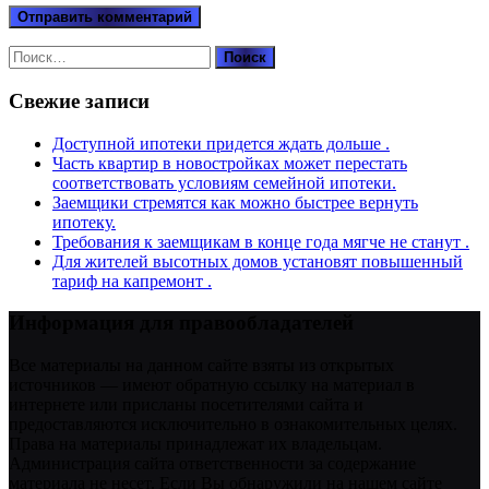
Найти:
Свежие записи
Доступной ипотеки придется ждать дольше .
Часть квартир в новостройках может перестать
соответствовать условиям семейной ипотеки.
Заемщики стремятся как можно быстрее вернуть
ипотеку.
Требования к заемщикам в конце года мягче не станут .
Для жителей высотных домов установят повышенный
тариф на капремонт .
Информация для правообладателей
Все материалы на данном сайте взяты из открытых
источников — имеют обратную ссылку на материал в
интернете или присланы посетителями сайта и
предоставляются исключительно в ознакомительных целях.
Права на материалы принадлежат их владельцам.
Администрация сайта ответственности за содержание
материала не несет. Если Вы обнаружили на нашем сайте