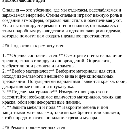
вдохновляющие идеи
в
спальн
Спальня — это убежище, где мы отдыхаем, расслабляемся и
дизайн
заряжаемся энергией. Стены спальни играют важную роль в
фото
создании атмосферы, отражая наш стиль и обеспечивая уют.
Если вы планируете ремонт стен в спальне, ознакомьтесь с
этим подробным руководством и вдохновляющими идеями,
которые помогут вам создать идеальное пространство.
### Подготовка к ремонту стен
1. **Оценка состояния стен:** Осмотрите стены на наличие
трещин, сколов или других повреждений. Определите,
требуют ли они ремонта или замены.
2. **Выбор материалов:** Выберите материалы для стен,
исходя из желаемого внешнего вида и функциональных
требований. Популярными вариантами являются краска, обои,
декоративные панели и штукатурка.
3. **Подсчет материалов:** Измерьте площадь стен и
рассчитайте необходимое количество материалов, таких как
краска, обои или декоративные панели.
4. **Защита мебели и пола:** Накройте мебель и пол
защитными материалами, такими как брезент или каплями,
чтобы предотвратить попадание грязи и мусора.
### Ремонт поврежденных стен