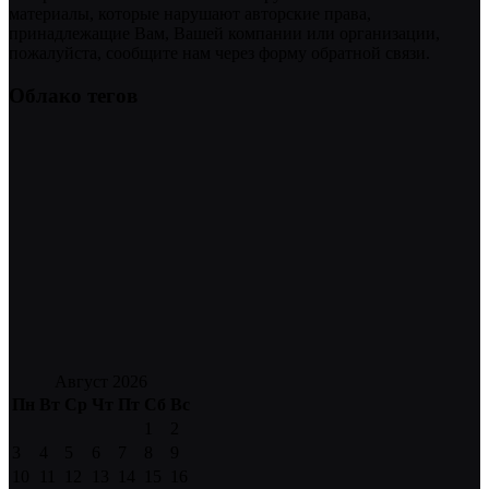
материалы, которые нарушают авторские права,
принадлежащие Вам, Вашей компании или организации,
пожалуйста, сообщите нам через форму обратной связи.
Облако тегов
Август 2026
Пн
Вт
Ср
Чт
Пт
Сб
Вс
1
2
3
4
5
6
7
8
9
10
11
12
13
14
15
16