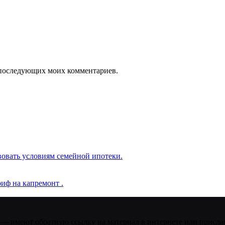
ля последующих моих комментариев.
вовать условиям семейной ипотеки.
иф на капремонт .
 — имеют обратную ссылку на материал в интернете или присла