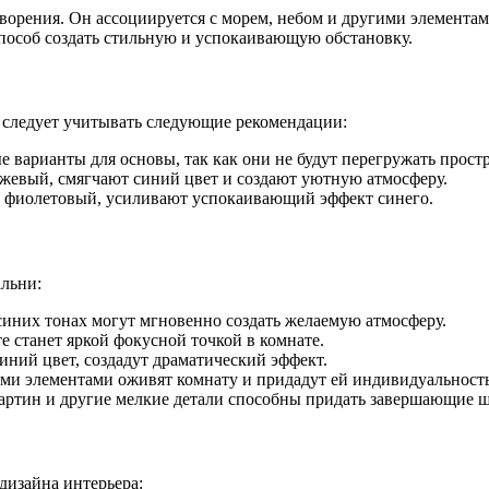
ворения. Он ассоциируется с морем, небом и другими элементам
и
пособ создать стильную и успокаивающую обстановку.
тами
 следует учитывать следующие рекомендации:
 варианты для основы, так как они не будут перегружать прост
нжевый, смягчают синий цвет и создают уютную атмосферу.
 и фиолетовый, усиливают успокаивающий эффект синего.
альни:
синих тонах могут мгновенно создать желаемую атмосферу.
е станет яркой фокусной точкой в комнате.
иний цвет, создадут драматический эффект.
ми элементами оживят комнату и придадут ей индивидуальность
картин и другие мелкие детали способны придать завершающие 
дизайна интерьера: