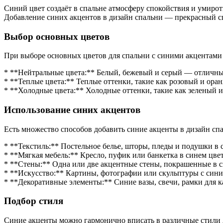
с
Синий цвет создаёт в спальне атмосферу спокойствия и умирот
синим
Добавление синих акцентов в дизайн спальни — прекрасный с
акцен
Выбор основных цветов
При выборе основных цветов для спальни с синими акцентами
* **Нейтральные цвета:** Белый, бежевый и серый — отличные
* **Теплые цвета:** Теплые оттенки, такие как розовый и ора
* **Холодные цвета:** Холодные оттенки, такие как зеленый
Использование синих акцентов
Есть множество способов добавить синие акценты в дизайн сп
* **Текстиль:** Постельное белье, шторы, пледы и подушки в 
* **Мягкая мебель:** Кресло, пуфик или банкетка в синем цвет
* **Стены:** Одна или две акцентные стены, покрашенные в с
* **Искусство:** Картины, фотографии или скульптуры с сини
* **Декоративные элементы:** Синие вазы, свечи, рамки для 
Подбор стиля
Синие акценты можно гармонично вписать в различные стили 