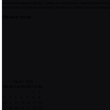
ознакомительных целях. Права на материалы принадлежат их в
материалы, которые нарушают авторские права, принадлежащие
Облако тегов
Август 2026
Пн
Вт
Ср
Чт
Пт
Сб
Вс
1
2
3
4
5
6
7
8
9
10
11
12
13
14
15
16
17
18
19
20
21
22
23