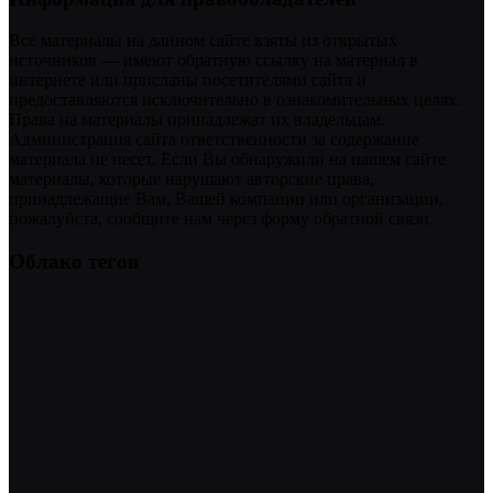
Все материалы на данном сайте взяты из открытых
источников — имеют обратную ссылку на материал в
интернете или присланы посетителями сайта и
предоставляются исключительно в ознакомительных целях.
Права на материалы принадлежат их владельцам.
Администрация сайта ответственности за содержание
материала не несет. Если Вы обнаружили на нашем сайте
материалы, которые нарушают авторские права,
принадлежащие Вам, Вашей компании или организации,
пожалуйста, сообщите нам через форму обратной связи.
Облако тегов