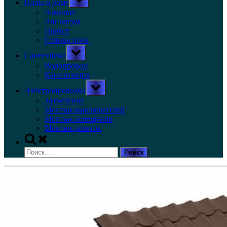
Полы в доме
sub-
menu
Ламинат
Линолеум
Паркет
Стяжка пола
Toggle
Сантехника
sub-
menu
Водопровод
Канализация
Toggle
Электропроводка
sub-
menu
Заземление
Монтаж выключателей
Монтаж освещения
Монтаж розеток
Toggle
search
Найти:
form