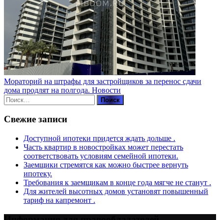
Мораторий на штрафы для застройщиков за перенос сдачи
дома продлят на полгода.
Новости
Найти:
Свежие записи
Доступной ипотеки придется ждать дольше .
Часть квартир в новостройках может перестать
соответствовать условиям семейной ипотеки.
Заемщики стремятся как можно быстрее вернуть
ипотеку.
Требования к заемщикам в конце года мягче не станут .
Для жителей высотных домов установят повышенный
тариф на капремонт .
Информация для правообладателей