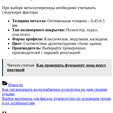
При выборе металлочерепицы необходимо учитывать
следующие факторы:
Толщина металла:
Оптимальная толщина – 0‚45-0‚5
мм.
Тип полимерного покрытия:
Полиэстер‚ пурал‚
пластизол.
Форма профиля:
Классическая‚ модульная‚ каскадная.
Цвет:
Соответствие архитектурному стилю здания.
Производитель:
Выбирайте проверенных
производителей с хорошей репутацией.
Читать статью
Как проверить фундамент дома перед
покупкой
Новости
Навигация
Previous
Как организовать водоснабжение из колодца на даче своими
Post:
руками
по
Next
Выбор материала для фасада: руководство по основным типам
записям
Post:
и их особенностям