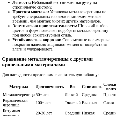
Легкость:
Небольшой вес снижает нагрузку на
стропильную систему.
Простота монтажа:
Установка металлочерепицы не
требует специальных навыков и занимает меньше
времени‚ чем монтаж многих других материалов.
Эстетическая привлекательность:
Широкий выбор
цветов и форм позволяет подобрать металлочерепицу
под любой архитектурный стиль.
Устойчивость к коррозии:
Современные полимерные
покрытия надежно защищают металл от воздействия
влаги и ультрафиолета.
Сравнение металлочерепицы с другими
кровельными материалами
Для наглядности представим сравнительную таблицу:
Сложн
Материал
Долговечность
Вес
Стоимость
монт
Металлочерепица
50+ лет
Легкий
Средняя
Прост
Керамическая
100+ лет
Тяжелый
Высокая
Сложн
черепица
Битумная
20-30 лет
Средний
Низкая
Средн
черепица