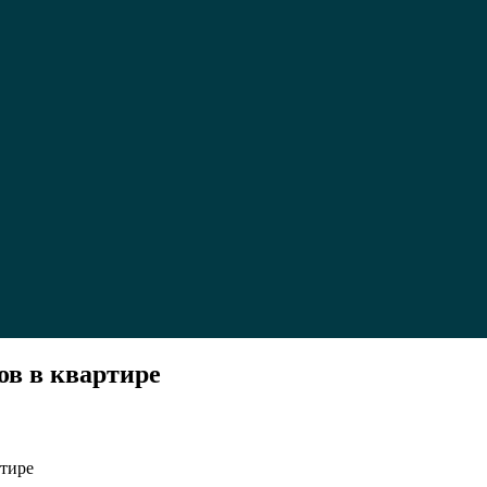
ов в квартире
ртире
тать