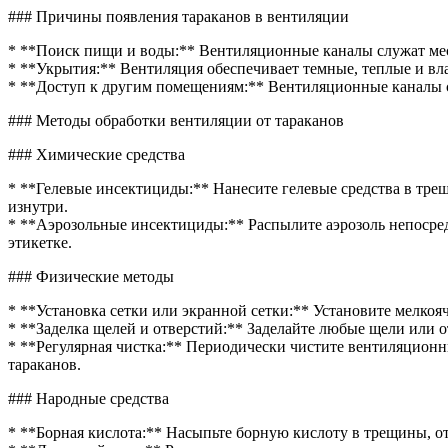
венти
### Причины появления тараканов в вентиляции
от
тарака
* **Поиск пищи и воды:** Вентиляционные каналы служат мес
в
* **Укрытия:** Вентиляция обеспечивает темные, теплые и вла
кварти
* **Доступ к другим помещениям:** Вентиляционные каналы с
### Методы обработки вентиляции от тараканов
### Химические средства
* **Гелевые инсектициды:** Нанесите гелевые средства в трещ
изнутри.
* **Аэрозольные инсектициды:** Распылите аэрозоль непосред
этикетке.
### Физические методы
* **Установка сетки или экранной сетки:** Установите мелкоя
* **Заделка щелей и отверстий:** Заделайте любые щели или
* **Регулярная чистка:** Периодически чистите вентиляционн
тараканов.
### Народные средства
* **Борная кислота:** Насыпьте борную кислоту в трещины, от