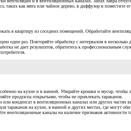
ки вентиляции и в вентиляционных каналах. Запах лавра отпуги
л, таких как мята или чайное дерево, в диффузор и поместите е
кать в квартиру из соседних помещений. Обработайте вентиля
яцию один раз. Повторяйте обработку с интервалом в несколько
аботка не дает результатов, обратитесь к профессиональным слу
потребителя.
особенно на кухне и в ванной. Убирайте крошки и мусор, чтобы
ляйте продукты открытыми, чтобы не привлекать тараканов.
 или конденсат в вентиляционных каналах или других частях к
ля тараканов на кухне, в ванной и других местах, где могут оби
йте вентиляционные каналы на наличие признаков активности 