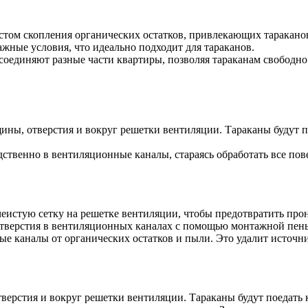
ляцию
нов
том скопления органических остатков, привлекающих таракано
жные условия, что идеально подходит для тараканов.
ре
оединяют разные части квартиры, позволяя тараканам свободно
ины, отверстия и вокруг решетки вентиляции. Тараканы будут по
ственно в вентиляционные каналы, стараясь обработать все пов
чеистую сетку на решетке вентиляции, чтобы предотвратить про
 отверстия в вентиляционных каналах с помощью монтажной пен
ые каналы от органических остатков и пыли. Это удалит источ
верстия и вокруг решетки вентиляции. Тараканы будут поедать 