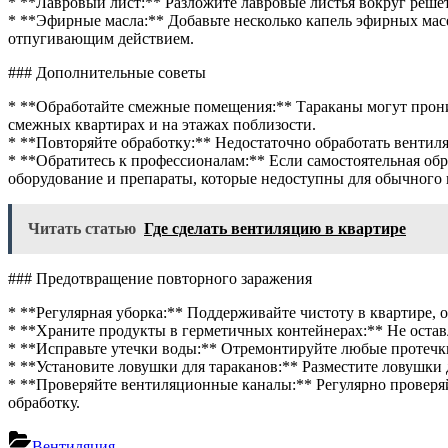
* **Лавровый лист:** Разложите лавровые листья вокруг решет
* **Эфирные масла:** Добавьте несколько капель эфирных масе
отпугивающим действием.
### Дополнительные советы
* **Обработайте смежные помещения:** Тараканы могут прони
смежных квартирах и на этажах поблизости.
* **Повторяйте обработку:** Недостаточно обработать вентил
* **Обратитесь к профессионалам:** Если самостоятельная обр
оборудование и препараты, которые недоступны для обычного 
Читать статью
Где сделать вентиляцию в квартире
### Предотвращение повторного заражения
* **Регулярная уборка:** Поддерживайте чистоту в квартире, 
* **Храните продукты в герметичных контейнерах:** Не остав
* **Исправьте утечки воды:** Отремонтируйте любые протечки
* **Установите ловушки для тараканов:** Разместите ловушки д
* **Проверяйте вентиляционные каналы:** Регулярно проверя
обработку.
Вентиляция