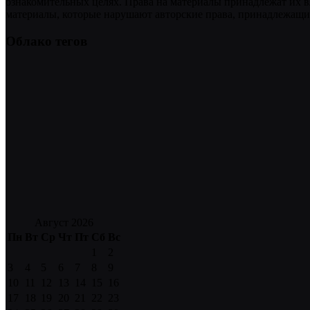
ознакомительных целях. Права на материалы принадлежат их в
материалы, которые нарушают авторские права, принадлежащие
Облако тегов
Август 2026
Пн
Вт
Ср
Чт
Пт
Сб
Вс
1
2
3
4
5
6
7
8
9
10
11
12
13
14
15
16
17
18
19
20
21
22
23