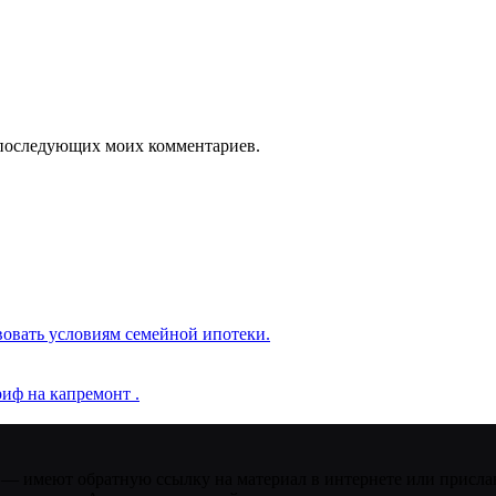
ля последующих моих комментариев.
вовать условиям семейной ипотеки.
иф на капремонт .
 — имеют обратную ссылку на материал в интернете или присла