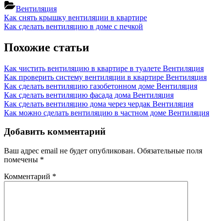
Вентиляция
Навигация
Previous
Как снять крышку вентиляции в квартире
Post:
Next
Как сделать вентиляцию в доме с печкой
по
Post:
записям
Похожие статьи
Как чистить вентиляцию в квартире в туалете
Вентиляция
Как проверить систему вентиляции в квартире
Вентиляция
Как сделать вентиляцию газобетонном доме
Вентиляция
Как сделать вентиляцию фасада дома
Вентиляция
Как сделать вентиляцию дома через чердак
Вентиляция
Как можно сделать вентиляцию в частном доме
Вентиляция
Добавить комментарий
Ваш адрес email не будет опубликован.
Обязательные поля
помечены
*
Комментарий
*