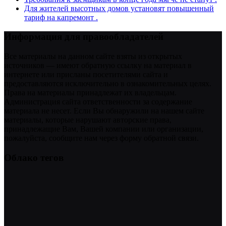
Для жителей высотных домов установят повышенный
тариф на капремонт .
Информация для правообладателей
Все материалы на данном сайте взяты из открытых
источников — имеют обратную ссылку на материал в
интернете или присланы посетителями сайта и
предоставляются исключительно в ознакомительных целях.
Права на материалы принадлежат их владельцам.
Администрация сайта ответственности за содержание
материала не несет. Если Вы обнаружили на нашем сайте
материалы, которые нарушают авторские права,
принадлежащие Вам, Вашей компании или организации,
пожалуйста, сообщите нам через форму обратной связи.
Облако тегов