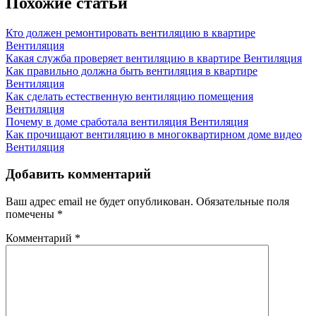
записям
Похожие статьи
Кто должен ремонтировать вентиляцию в квартире
Вентиляция
Какая служба проверяет вентиляцию в квартире
Вентиляция
Как правильно должна быть вентиляция в квартире
Вентиляция
Как сделать естественную вентиляцию помещения
Вентиляция
Почему в доме сработала вентиляция
Вентиляция
Как прочищают вентиляцию в многоквартирном доме видео
Вентиляция
Добавить комментарий
Ваш адрес email не будет опубликован.
Обязательные поля
помечены
*
Комментарий
*