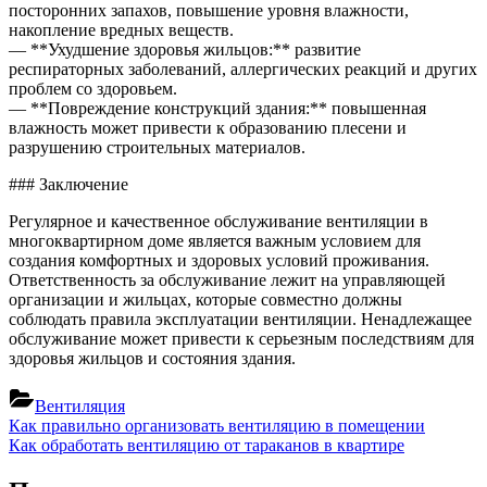
посторонних запахов, повышение уровня влажности,
накопление вредных веществ.
— **Ухудшение здоровья жильцов:** развитие
респираторных заболеваний, аллергических реакций и других
проблем со здоровьем.
— **Повреждение конструкций здания:** повышенная
влажность может привести к образованию плесени и
разрушению строительных материалов.
### Заключение
Регулярное и качественное обслуживание вентиляции в
многоквартирном доме является важным условием для
создания комфортных и здоровых условий проживания.
Ответственность за обслуживание лежит на управляющей
организации и жильцах, которые совместно должны
соблюдать правила эксплуатации вентиляции. Ненадлежащее
обслуживание может привести к серьезным последствиям для
здоровья жильцов и состояния здания.
Вентиляция
Навигация
Previous
Как правильно организовать вентиляцию в помещении
Post:
Next
Как обработать вентиляцию от тараканов в квартире
по
Post: