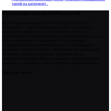
тариф на капремонт .
Информация для правообладателей
Все материалы на данном сайте взяты из открытых
источников — имеют обратную ссылку на материал в
интернете или присланы посетителями сайта и
предоставляются исключительно в ознакомительных целях.
Права на материалы принадлежат их владельцам.
Администрация сайта ответственности за содержание
материала не несет. Если Вы обнаружили на нашем сайте
материалы, которые нарушают авторские права,
принадлежащие Вам, Вашей компании или организации,
пожалуйста, сообщите нам через форму обратной связи.
Облако тегов