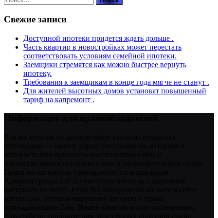
Свежие записи
Доступной ипотеки придется ждать дольше .
Часть квартир в новостройках может перестать
соответствовать условиям семейной ипотеки.
Заемщики стремятся как можно быстрее вернуть
ипотеку.
Требования к заемщикам в конце года мягче не станут .
Для жителей высотных домов установят повышенный
тариф на капремонт .
Информация для правообладателей
Все материалы на данном сайте взяты из открытых
источников — имеют обратную ссылку на материал в
интернете или присланы посетителями сайта и
предоставляются исключительно в ознакомительных целях.
Права на материалы принадлежат их владельцам.
Администрация сайта ответственности за содержание
материала не несет. Если Вы обнаружили на нашем сайте
материалы, которые нарушают авторские права,
принадлежащие Вам, Вашей компании или организации,
пожалуйста, сообщите нам через форму обратной связи.