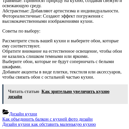
Травяные: Привносят природу на кухню, создавая свежую и
освежающую среду.
Абстрактные: Добавляют артистизма и индивидуальности.
Фотореалистичные: Создают эффект погружения с
высококачественными изображениями кухни.
Советы по выбору:
Рассмотрите стиль вашей кухни и выберите обои, которые
ему соответствуют.
Обратите внимание на естественное освещение, чтобы обои
не казались слишком темными или яркими.
Выберите обои, которые не будут соперничать с белыми
шкафами.
Добавьте акценты в виде плитки, текстиля или аксессуаров,
чтобы связать обои с остальной частью кухни.
Читать статью
Как зрительно увеличить кухню
дизайн
Дизайн кухни
Навигация
Previous
Как объединить балкон с кухней фото дизайн
Post:
Next
Дизайн кухни как обставить маленькую кухню
по