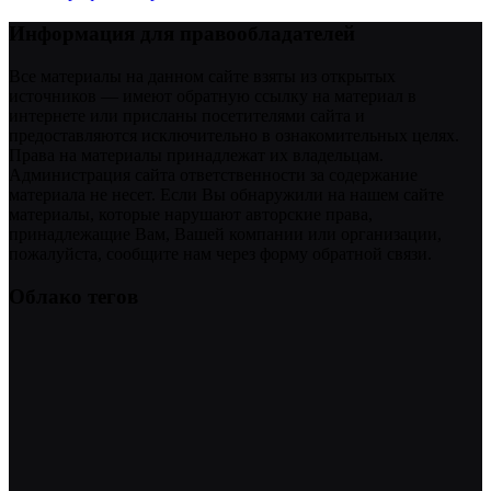
Информация для правообладателей
Все материалы на данном сайте взяты из открытых
источников — имеют обратную ссылку на материал в
интернете или присланы посетителями сайта и
предоставляются исключительно в ознакомительных целях.
Права на материалы принадлежат их владельцам.
Администрация сайта ответственности за содержание
материала не несет. Если Вы обнаружили на нашем сайте
материалы, которые нарушают авторские права,
принадлежащие Вам, Вашей компании или организации,
пожалуйста, сообщите нам через форму обратной связи.
Облако тегов