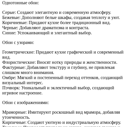
Дизай
Однотонные обои:
кухни
с
Серые: Создают элегантную и современную атмосферу.
белым
Бежевые: Дополняют белые шкафы, создавая теплоту и уют.
гарни
Коричневые: Придают кухне более традиционный вид.
какие
Черные: Добавляют драматизма и контраста.
обои
Синие: Успокаивающий и элегантный выбор.
Обои с узорами:
Геометрические: Придают кухне графический и современный
вид.
Флористические: Вносят нотку природы и женственности.
Фактурные: Добавляют текстуру и глубину, не привлекая
слишком много внимания.
Омбре: Мягкий и постепенный переход оттенков, создающий
визуальный интерес.
Пэчворк: Уникальный и эклектичный выбор, создающий
игривое настроение.
Обои с изображениями:
Мраморные: Имитируют роскошный вид мрамора, добавляя
утонченность.
Кирпичные: Создают уютную и индустриальную атмосферу.