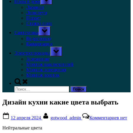
Полы в доме
sub-
menu
Ламинат
Линолеум
Паркет
Стяжка пола
Toggle
Сантехника
sub-
menu
Водопровод
Канализация
Toggle
Электропроводка
sub-
menu
Заземление
Монтаж выключателей
Монтаж освещения
Монтаж розеток
Toggle
search
Найти:
form
Дизайн кухни какие цвета выбрать
Posted
By
к
12 апреля 2024
gotwood_admin
Комментариев
нет
on
записи
Дизай
Нейтральные цвета
кухни