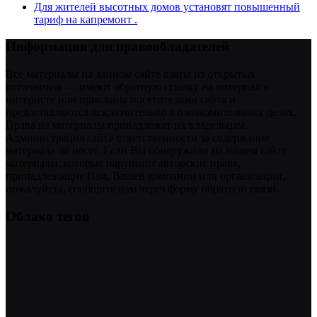
Для жителей высотных домов установят повышенный
тариф на капремонт .
Информация для правообладателей
Все материалы на данном сайте взяты из открытых
источников — имеют обратную ссылку на материал в
интернете или присланы посетителями сайта и
предоставляются исключительно в ознакомительных целях.
Права на материалы принадлежат их владельцам.
Администрация сайта ответственности за содержание
материала не несет. Если Вы обнаружили на нашем сайте
материалы, которые нарушают авторские права,
принадлежащие Вам, Вашей компании или организации,
пожалуйста, сообщите нам через форму обратной связи.
Облако тегов