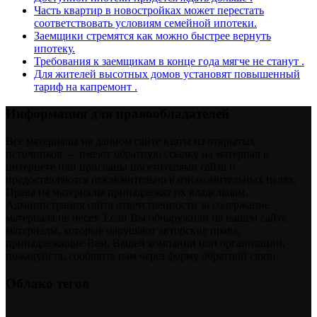
Часть квартир в новостройках может перестать
соответствовать условиям семейной ипотеки.
Заемщики стремятся как можно быстрее вернуть
ипотеку.
Требования к заемщикам в конце года мягче не станут .
Для жителей высотных домов установят повышенный
тариф на капремонт .
Информация для правообладателей
Все материалы на данном сайте взяты из открытых
источников — имеют обратную ссылку на материал в
интернете или присланы посетителями сайта и
предоставляются исключительно в ознакомительных целях.
Права на материалы принадлежат их владельцам.
Администрация сайта ответственности за содержание
материала не несет. Если Вы обнаружили на нашем сайте
материалы, которые нарушают авторские права,
принадлежащие Вам, Вашей компании или организации,
пожалуйста, сообщите нам через форму обратной связи.
Облако тегов