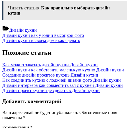
Читать статью
Как правильно выбирать дизайн
кухни
Дизайн кухни
Навигация
Previous
Дизайн кухни как у юлии высоцкой фото
Post:
Next
Дизайн кухни в своем доме как сделать
по
Post:
записям
Похожие статьи
Как можно заказать дизайн кухни
Дизайн кухни
Дизайн кухни как обставить маленькую кухню
Дизайн кухни
Создание дизайн проектов кухонь
Дизайн кухни
Как соединить кухню с лоджией дизайн фото
Дизайн кухни
Дизайн интерьера как совместить зал с кухней
Дизайн кухни
Дизайн проект кухни где сделать в
Дизайн кухни
Добавить комментарий
Ваш адрес email не будет опубликован.
Обязательные поля
помечены
*
Комментарий
*