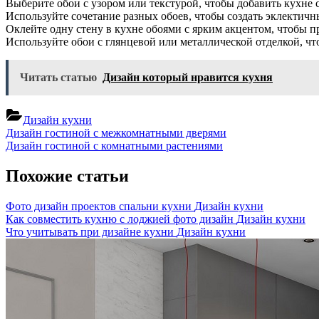
Выберите обои с узором или текстурой, чтобы добавить кухне 
Используйте сочетание разных обоев, чтобы создать эклектичн
Оклейте одну стену в кухне обоями с ярким акцентом, чтобы 
Используйте обои с глянцевой или металлической отделкой, чт
Читать статью
Дизайн который нравится кухня
Дизайн кухни
Навигация
Previous
Дизайн гостиной с межкомнатными дверями
Post:
Next
Дизайн гостиной с комнатными растениями
по
Post:
записям
Похожие статьи
Фото дизайн проектов спальни кухни
Дизайн кухни
Как совместить кухню с лоджией фото дизайн
Дизайн кухни
Что учитывать при дизайне кухни
Дизайн кухни