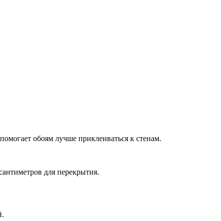
и
 помогает обоям лучше приклеиваться к стенам.
 сантиметров для перекрытия.
й.