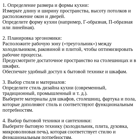
делали
1. Определение размера и формы кухни:
дизайн
Измерьте длину и ширину пространства, высоту потолков и
проект
расположение окон и дверей.
кухни
Определите форму кухни (например, Г-образная, П-образная
или линейная).
2. Планировка эргономики:
Расположите рабочую зону («треугольник») между
холодильником, раковиной и плитой, чтобы оптимизировать
рабочие процессы.
Предусмотрите достаточное пространство на столешницах и в
шкафах.
Обеспечьте удобный доступ к бытовой технике и шкафам.
3. Выбор стиля и материалов:
Определите стиль дизайна кухни (современный,
традиционный, промышленный и т. д.).
Выберите материалы для шкафов, столешниц, фартука и пола,
которые дополняют стиль и соответствуют функциональным
потребностям.
4. Выбор бытовой техники и сантехники:
Выберите бытовую технику (холодильник, плита, духовка,
микроволновая печь), которая соответствует стилю и
функциональным потребностям.