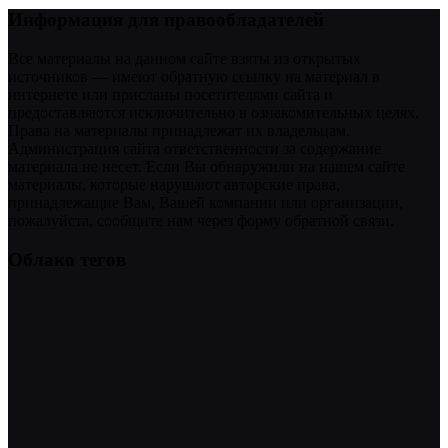
Информация для правообладателей
Все материалы на данном сайте взяты из открытых
источников — имеют обратную ссылку на материал в
интернете или присланы посетителями сайта и
предоставляются исключительно в ознакомительных целях.
Права на материалы принадлежат их владельцам.
Администрация сайта ответственности за содержание
материала не несет. Если Вы обнаружили на нашем сайте
материалы, которые нарушают авторские права,
принадлежащие Вам, Вашей компании или организации,
пожалуйста, сообщите нам через форму обратной связи.
Облако тегов