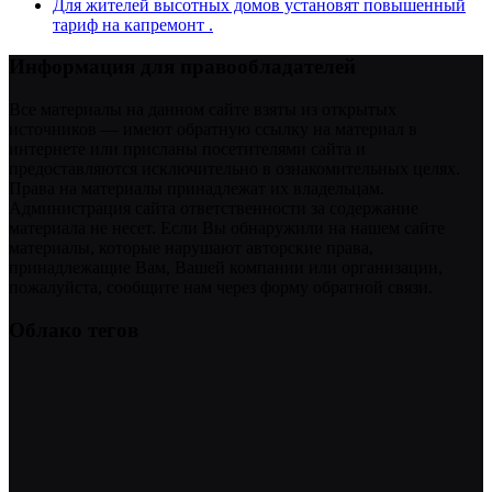
Для жителей высотных домов установят повышенный
тариф на капремонт .
Информация для правообладателей
Все материалы на данном сайте взяты из открытых
источников — имеют обратную ссылку на материал в
интернете или присланы посетителями сайта и
предоставляются исключительно в ознакомительных целях.
Права на материалы принадлежат их владельцам.
Администрация сайта ответственности за содержание
материала не несет. Если Вы обнаружили на нашем сайте
материалы, которые нарушают авторские права,
принадлежащие Вам, Вашей компании или организации,
пожалуйста, сообщите нам через форму обратной связи.
Облако тегов