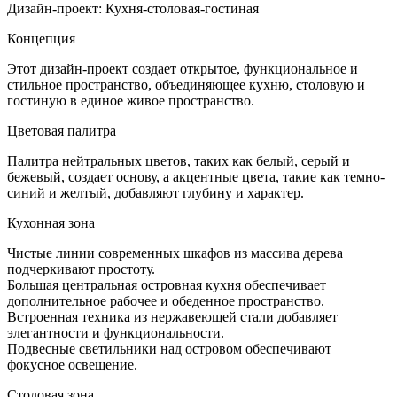
Дизай
Дизайн-проект: Кухня-столовая-гостиная
проект
кухня
Концепция
столов
гостин
Этот дизайн-проект создает открытое, функциональное и
в
стильное пространство, объединяющее кухню, столовую и
гостиную в единое живое пространство.
Цветовая палитра
Палитра нейтральных цветов, таких как белый, серый и
бежевый, создает основу, а акцентные цвета, такие как темно-
синий и желтый, добавляют глубину и характер.
Кухонная зона
Чистые линии современных шкафов из массива дерева
подчеркивают простоту.
Большая центральная островная кухня обеспечивает
дополнительное рабочее и обеденное пространство.
Встроенная техника из нержавеющей стали добавляет
элегантности и функциональности.
Подвесные светильники над островом обеспечивают
фокусное освещение.
Столовая зона