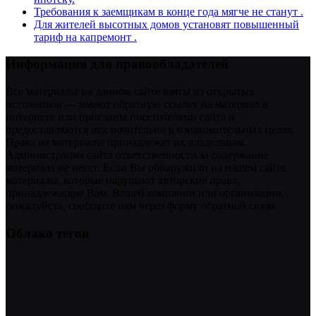
Требования к заемщикам в конце года мягче не станут .
Для жителей высотных домов установят повышенный
тариф на капремонт .
Информация для правообладателей
Все материалы на данном сайте взяты из открытых
источников — имеют обратную ссылку на материал в
интернете или присланы посетителями сайта и
предоставляются исключительно в ознакомительных целях.
Права на материалы принадлежат их владельцам.
Администрация сайта ответственности за содержание
материала не несет. Если Вы обнаружили на нашем сайте
материалы, которые нарушают авторские права,
принадлежащие Вам, Вашей компании или организации,
пожалуйста, сообщите нам через форму обратной связи.
Облако тегов