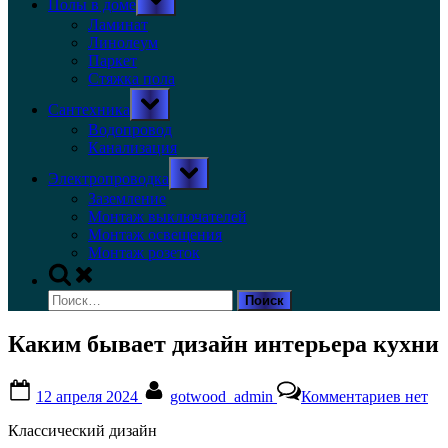
Полы в доме
sub-
menu
Ламинат
Линолеум
Паркет
Стяжка пола
Toggle
Сантехника
sub-
menu
Водопровод
Канализация
Toggle
Электропроводка
sub-
menu
Заземление
Монтаж выключателей
Монтаж освещения
Монтаж розеток
Toggle
search
Найти:
form
Каким бывает дизайн интерьера кухни
Posted
By
к
12 апреля 2024
gotwood_admin
Комментариев
нет
on
записи
Каким
Классический дизайн
бывает