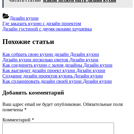
Читать статью
Какой должен быть дизайн кухни
Дизайн кухни
Навигация
Previous
Где заказать кухню с дизайн проектом
Post:
Next
Дизайн гостиной с двумя окнами хрущевка
по
Post:
записям
Похожие статьи
Как собрать свою кухню дизайн
Дизайн кухни
Дизайн кухни несколько цветов
Дизайн кухни
Как соединить кухню с залом дизайны
Дизайн кухни
Как выглядит дизайн проект кухни
Дизайн кухни
Создание дизайн проектов кухонь
Дизайн кухни
Как спланировать дизайн своей кухни
Дизайн кухни
Добавить комментарий
Ваш адрес email не будет опубликован.
Обязательные поля
помечены
*
Комментарий
*