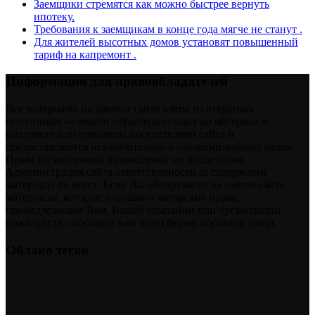
Заемщики стремятся как можно быстрее вернуть
ипотеку.
Требования к заемщикам в конце года мягче не станут .
Для жителей высотных домов установят повышенный
тариф на капремонт .
Информация для правообладателей
Все материалы на данном сайте взяты из открытых
источников — имеют обратную ссылку на материал в
интернете или присланы посетителями сайта и
предоставляются исключительно в ознакомительных целях.
Права на материалы принадлежат их владельцам.
Администрация сайта ответственности за содержание
материала не несет. Если Вы обнаружили на нашем сайте
материалы, которые нарушают авторские права,
принадлежащие Вам, Вашей компании или организации,
пожалуйста, сообщите нам через форму обратной связи.
Облако тегов