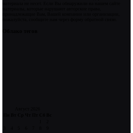
материала не несет. Если Вы обнаружили на нашем сайте
материалы, которые нарушают авторские права,
принадлежащие Вам, Вашей компании или организации,
пожалуйста, сообщите нам через форму обратной связи.
Облако тегов
Август 2026
Пн
Вт
Ср
Чт
Пт
Сб
Вс
1
2
3
4
5
6
7
8
9