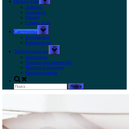
Полы в доме
sub-
menu
Ламинат
Линолеум
Паркет
Стяжка пола
Toggle
Сантехника
sub-
menu
Водопровод
Канализация
Toggle
Электропроводка
sub-
menu
Заземление
Монтаж выключателей
Монтаж освещения
Монтаж розеток
Toggle
search
Найти:
form