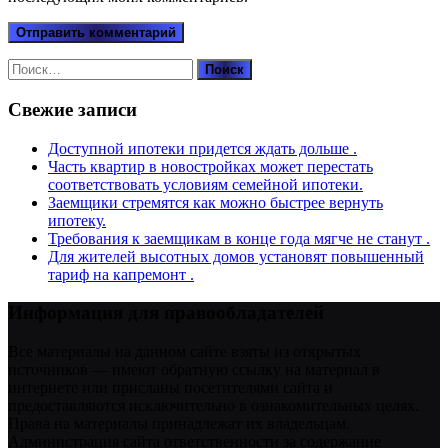
Найти:
Свежие записи
Доступной ипотеки придется ждать дольше .
Часть квартир в новостройках может перестать
соответствовать условиям семейной ипотеки.
Заемщики стремятся как можно быстрее вернуть
ипотеку.
Требования к заемщикам в конце года мягче не станут .
Для жителей высотных домов установят повышенный
тариф на капремонт .
Информация для правообладателей
Все материалы на данном сайте взяты из открытых
источников — имеют обратную ссылку на материал в
интернете или присланы посетителями сайта и
предоставляются исключительно в ознакомительных целях.
Права на материалы принадлежат их владельцам.
Администрация сайта ответственности за содержание