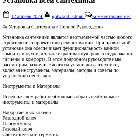
Установка всей сантехники
Posted
By
к
12 апреля 2024
gotwood_admin
Комментариев
нет
on
записи
Устано
## Установка Сантехники: Полное Руководство
всей
сантех
Установка сантехники является неотъемлемой частью любого
строительного проекта или реконструкции. При правильной
установке она обеспечивает функциональность ванной
комнаты и кухни, а также играет важную роль в поддержании
гигиены и комфорта. В этом подробном руководстве мы
рассмотрим различные аспекты установки сантехники,
включая инструменты, материалы, методы и советы по
устранению неполадок.
Инструменты и Материалы
Перед началом работ необходимо собрать необходимые
инструменты и материалы:
Набор гаечных ключей
Разводной ключ
Плоскогубцы
Газовый ключ
Сантехнический герметик