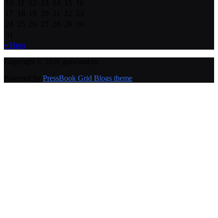
10
11
12
13
14
15
16
17
18
19
20
21
22
23
24
25
26
27
28
29
30
31
« Июл
Copyright © 2026 gotwood.ru.
Powered by
PressBook Grid Blogs theme