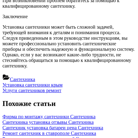
При возникновении проблем обратитесь за помощью к
квалифицированному сантехнику.
Заключение
Установка сантехники может быть сложной задачей,
требующей внимания к деталям и понимания процесса.
Следуя приведенным в этом руководстве инструкциям, вы
можете профессионально установить сантехнические
приборы и обеспечить надежную и функциональную систему.
Однако, если у вас возникают какие-либо трудности, не
стесняйтесь обращаться за помощью к квалифицированному
сантехнику.
Сантехника
Навигация
Previous
Установка сантехники крым
Post:
Next
Услуги сантехников ремонт
по
Post:
записям
Похожие статьи
Фирма по монтажу сантехники
Сантехника
Сантехника установка отзывы
Сантехника
Сантехник установка батареи цена
Сантехника
Ремонт сантехник в ставрополе
Сантехника