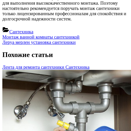
для выполнения высококачественного монтажа. Поэтому
настоятельно рекомендуется поручать монтаж сантехники
только лицензированным профессионалам для спокойствия и
долгосрочной надежности систем.
Сантехника
Навигация
Previous
Монтаж ванной комнаты сантехникой
Post:
Next
Леруа мерлен установка сантехники
по
Post:
записям
Похожие статьи
Лента для ремонта сантехники
Сантехника