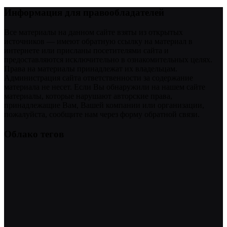
Информация для правообладателей
Все материалы на данном сайте взяты из открытых
источников — имеют обратную ссылку на материал в
интернете или присланы посетителями сайта и
предоставляются исключительно в ознакомительных целях.
Права на материалы принадлежат их владельцам.
Администрация сайта ответственности за содержание
материала не несет. Если Вы обнаружили на нашем сайте
материалы, которые нарушают авторские права,
принадлежащие Вам, Вашей компании или организации,
пожалуйста, сообщите нам через форму обратной связи.
Облако тегов