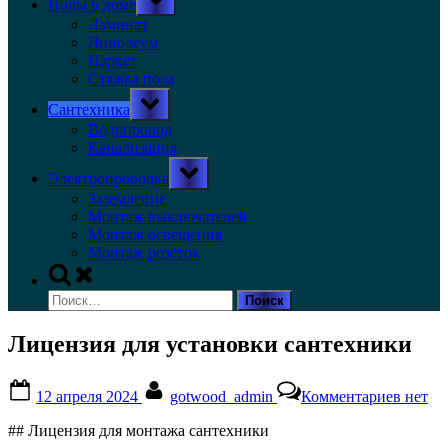
Полы в доме
sub-
menu
Ламинат
Линолеум
Паркет
Стяжка пола
Toggle
Сантехника
sub-
menu
Водопровод
Канализация
Toggle
Электропроводка
sub-
menu
Заземление
Монтаж выключателей
Монтаж освещения
Монтаж розеток
Toggle
search
Найти:
form
Лицензия для установки сантехники
Posted
By
к
12 апреля 2024
gotwood_admin
Комментариев
нет
on
записи
Лицен
## Лицензия для монтажа сантехники
для