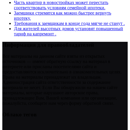
Часть квартир в новостройках может перестать
соответствовать условиям семейной ипотеки.
Заемщики стремятся как можно быстрее вернуть
ипотеку.
Требования к заемщикам в конце года мягче не станут .
Для жителей высотных домов установят повышенный
тариф на капремонт .
Информация для правообладателей
Все материалы на данном сайте взяты из открытых
источников — имеют обратную ссылку на материал в
интернете или присланы посетителями сайта и
предоставляются исключительно в ознакомительных целях.
Права на материалы принадлежат их владельцам.
Администрация сайта ответственности за содержание
материала не несет. Если Вы обнаружили на нашем сайте
материалы, которые нарушают авторские права,
принадлежащие Вам, Вашей компании или организации,
пожалуйста, сообщите нам через форму обратной связи.
Облако тегов