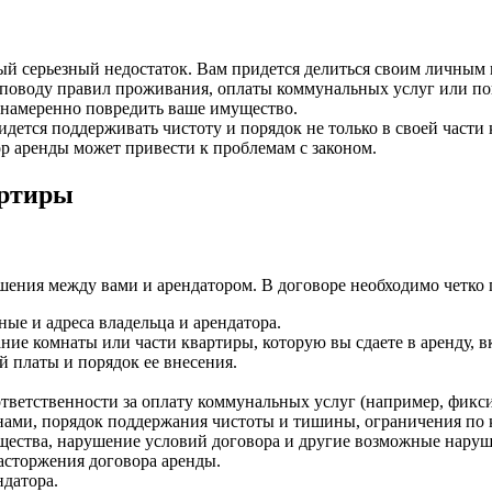
ый серьезный недостаток. Вам придется делиться своим личным 
 поводу правил проживания, оплаты коммунальных услуг или по
намеренно повредить ваше имущество.
дется поддерживать чистоту и порядок не только в своей части 
 аренды может привести к проблемам с законом.
артиры
ения между вами и арендатором. В договоре необходимо четко 
ые и адреса владельца и арендатора.
ие комнаты или части квартиры, которую вы сдаете в аренду, 
й платы и порядок ее внесения.
тветственности за оплату коммунальных услуг (например, фик
ами, порядок поддержания чистоты и тишины, ограничения п
щества, нарушение условий договора и другие возможные наруш
асторжения договора аренды.
ндатора.