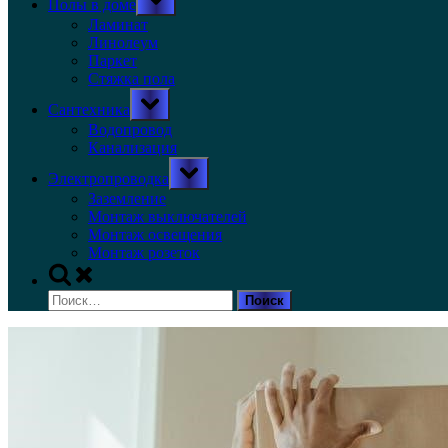
Полы в доме
sub-
menu
Ламинат
Линолеум
Паркет
Стяжка пола
Toggle
Сантехника
sub-
menu
Водопровод
Канализация
Toggle
Электропроводка
sub-
menu
Заземление
Монтаж выключателей
Монтаж освещения
Монтаж розеток
Toggle
search
Найти:
form