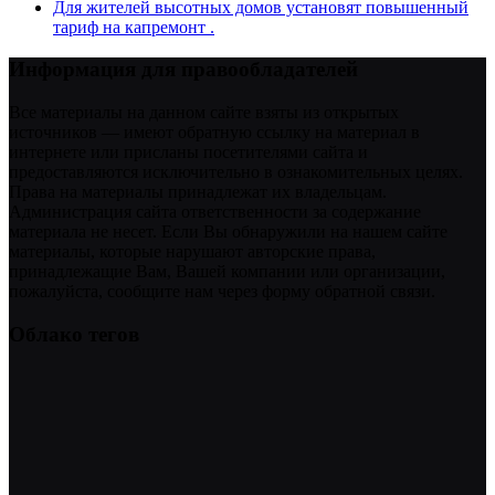
Для жителей высотных домов установят повышенный
тариф на капремонт .
Информация для правообладателей
Все материалы на данном сайте взяты из открытых
источников — имеют обратную ссылку на материал в
интернете или присланы посетителями сайта и
предоставляются исключительно в ознакомительных целях.
Права на материалы принадлежат их владельцам.
Администрация сайта ответственности за содержание
материала не несет. Если Вы обнаружили на нашем сайте
материалы, которые нарушают авторские права,
принадлежащие Вам, Вашей компании или организации,
пожалуйста, сообщите нам через форму обратной связи.
Облако тегов