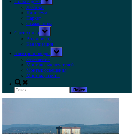
Полы в доме
sub-
menu
Ламинат
Линолеум
Паркет
Стяжка пола
Toggle
Сантехника
sub-
menu
Водопровод
Канализация
Toggle
Электропроводка
sub-
menu
Заземление
Монтаж выключателей
Монтаж освещения
Монтаж розеток
Toggle
search
Найти:
form