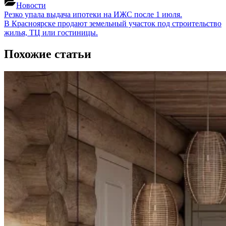
Новости
Навигация
Previous
Резко упала выдача ипотеки на ИЖС после 1 июля.
Post:
Next
В Красноярске продают земельный участок под строительство
по
Post:
жилья, ТЦ или гостиницы.
записям
Похожие статьи