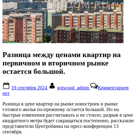
Разница между ценами квартир на
первичном и вторичном рынке
остается большой.
Posted
By
к
19 сентября 2024
gotwood_admin
Комментариев
on
запи
нет
Разн
меж
Разница в цене квартир на рынке новостроек и рынке
цена
готового жилья по-прежнему остается большой. Но на
квар
быстрые изменения рассчитывать и не стоило, разрыв в цене
на
квадратного метра будет сокращаться постепенно, рассказали
перв
представители Центробанка на пресс-конференции 13
и
сентября.
втор