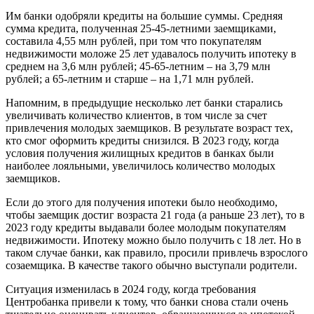
банки
Им банки одобряли кредиты на большие суммы. Средняя
выдав
сумма кредита, полученная 25-45-летними заемщиками,
заемщ
составила 4,55 млн рублей, при том что покупателям
в
недвижимости моложе 25 лет удавалось получить ипотеку в
возрас
среднем на 3,6 млн рублей; 45-65-летним – на 3,79 млн
25–
рублей; а 65-летним и старше – на 1,71 млн рублей.
45
лет.
Напомним, в предыдущие несколько лет банки старались
увеличивать количество клиентов, в том числе за счет
привлечения молодых заемщиков. В результате возраст тех,
кто смог оформить кредиты снизился. В 2023 году, когда
условия получения жилищных кредитов в банках были
наиболее лояльными, увеличилось количество молодых
заемщиков.
Если до этого для получения ипотеки было необходимо,
чтобы заемщик достиг возраста 21 года (а раньше 23 лет), то в
2023 году кредиты выдавали более молодым покупателям
недвижимости. Ипотеку можно было получить с 18 лет. Но в
таком случае банки, как правило, просили привлечь взрослого
созаемщика. В качестве такого обычно выступали родители.
Ситуация изменилась в 2024 году, когда требования
Центробанка привели к тому, что банки снова стали очень