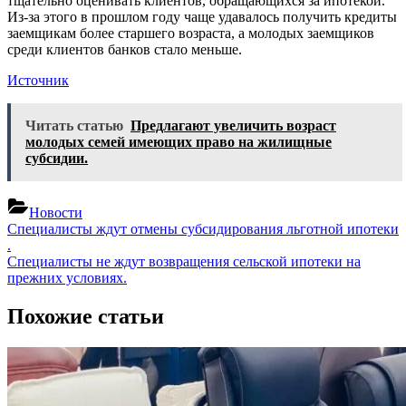
тщательно оценивать клиентов, обращающихся за ипотекой.
Из-за этого в прошлом году чаще удавалось получить кредиты
заемщикам более старшего возраста, а молодых заемщиков
среди клиентов банков стало меньше.
Источник
Читать статью
Предлагают увеличить возраст
молодых семей имеющих право на жилищные
субсидии.
Новости
Навигация
Previous
Специалисты ждут отмены субсидирования льготной ипотеки
Post:
.
по
Next
Специалисты не ждут возвращения сельской ипотеки на
записям
Post:
прежних условиях.
Похожие статьи