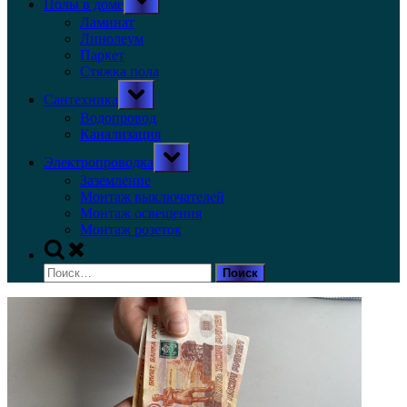
Полы в доме
sub-
menu
Ламинат
Линолеум
Паркет
Стяжка пола
Toggle
Сантехника
sub-
menu
Водопровод
Канализация
Toggle
Электропроводка
sub-
menu
Заземление
Монтаж выключателей
Монтаж освещения
Монтаж розеток
Toggle
search
Найти:
form