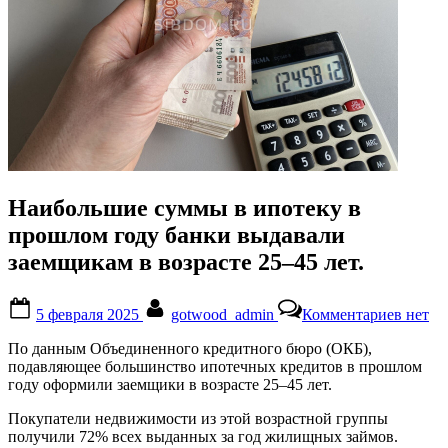
Наибольшие суммы в ипотеку в
прошлом году банки выдавали
заемщикам в возрасте 25–45 лет.
Posted
By
к
5 февраля 2025
gotwood_admin
Комментариев
нет
on
записи
Наибо
По данным Объединенного кредитного бюро (ОКБ),
суммы
подавляющее большинство ипотечных кредитов в прошлом
в
году оформили заемщики в возрасте 25–45 лет.
ипоте
в
Покупатели недвижимости из этой возрастной группы
прошл
получили 72% всех выданных за год жилищных займов.
году