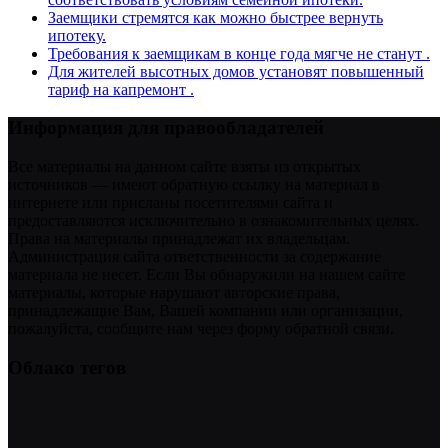
Заемщики стремятся как можно быстрее вернуть
ипотеку.
Требования к заемщикам в конце года мягче не станут .
Для жителей высотных домов установят повышенный
тариф на капремонт .
Информация для правообладателей
Все материалы на данном сайте взяты из открытых
источников — имеют обратную ссылку на материал в
интернете или присланы посетителями сайта и
предоставляются исключительно в ознакомительных целях.
Права на материалы принадлежат их владельцам.
Администрация сайта ответственности за содержание
материала не несет. Если Вы обнаружили на нашем сайте
материалы, которые нарушают авторские права,
принадлежащие Вам, Вашей компании или организации,
пожалуйста, сообщите нам через форму обратной связи.
Облако тегов