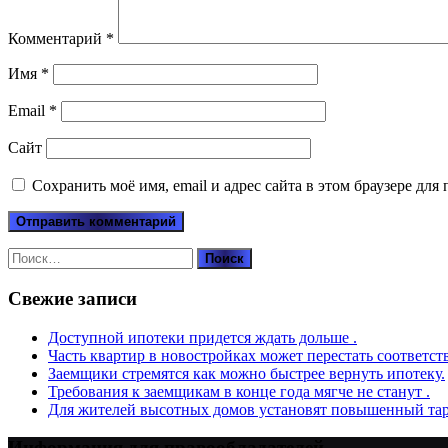
Комментарий
*
Имя
*
Email
*
Сайт
Сохранить моё имя, email и адрес сайта в этом браузере д
Найти:
Свежие записи
Доступной ипотеки придется ждать дольше .
Часть квартир в новостройках может перестать соответст
Заемщики стремятся как можно быстрее вернуть ипотеку.
Требования к заемщикам в конце года мягче не станут .
Для жителей высотных домов установят повышенный тар
Информация для правообладателей