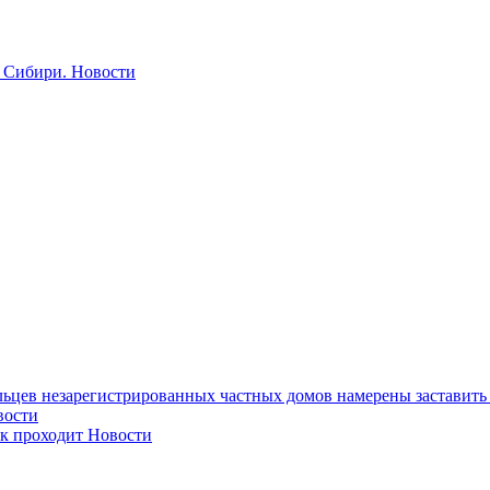
 Сибири.
Новости
ьцев незарегистрированных частных домов намерены заставить 
вости
ак проходит
Новости