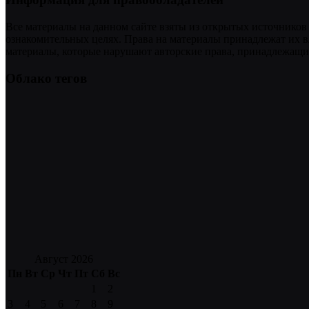
Все материалы на данном сайте взяты из открытых источников
ознакомительных целях. Права на материалы принадлежат их в
материалы, которые нарушают авторские права, принадлежащие
Облако тегов
Август 2026
Пн
Вт
Ср
Чт
Пт
Сб
Вс
1
2
3
4
5
6
7
8
9