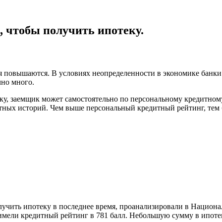
 чтобы получить ипотеку.
мя повышаются. В условиях неопределенности в экономике банк
тный
чно много.
г
ку, заемщик может самостоятельно по персональному кредитном
ных историй. Чем выше персональный кредитный рейтинг, тем б
ть
у.
лучить ипотеку в последнее время, проанализировали в Нацио
мели кредитный рейтинг в 781 балл. Небольшую сумму в ипотек