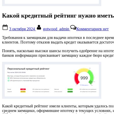
Какой кредитный рейтинг нужно иметь,
Posted
By
к
3 октября 2024
gotwood_admin
Комментариев
нет
on
записи
Какой
Требования к заемщикам для выдачи ипотеки в последнее вре
креди
клиентов. Поэтому отказов выдать кредит оказывается достато
рейтин
нужно
Понять, насколько высоки шансы получить одобрение на ипоте
иметь,
банков информации присваивает заемщику каждое бюро кредит
чтобы
получи
ипотек
Какой кредитный рейтинг имели клиенты, которым удалось по
среднем заемщики, оформившие ипотеку в текущих условиях, и