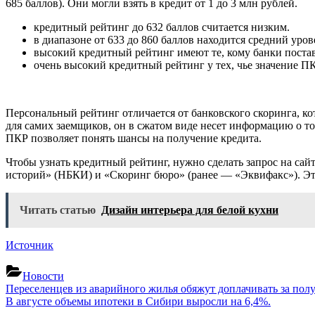
685 баллов). Они могли взять в кредит от 1 до 3 млн рублей.
кредитный рейтинг до 632 баллов считается низким.
в диапазоне от 633 до 860 баллов находится средний уро
высокий кредитный рейтинг имеют те, кому банки постав
очень высокий кредитный рейтинг у тех, чье значение ПК
Персональный рейтинг отличается от банковского скоринга, к
для самих заемщиков, он в сжатом виде несет информацию о том
ПКР позволяет понять шансы на получение кредита.
Чтобы узнать кредитный рейтинг, нужно сделать запрос на с
историй» (НБКИ) и «Скоринг бюро» (ранее — «Эквифакс»). Эту
Читать статью
Дизайн интерьера для белой кухни
Источник
Новости
Навигация
Previous
Переселенцев из аварийного жилья обяжут доплачивать за пол
Post:
Next
В августе объемы ипотеки в Сибири выросли на 6,4%.
по
Post: