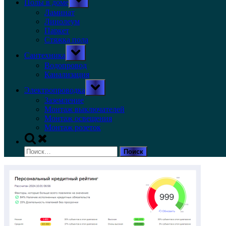
Полы в доме
sub-
menu
Ламинат
Линолеум
Паркет
Стяжка пола
Toggle
Сантехника
sub-
menu
Водопровод
Канализация
Toggle
Электропроводка
sub-
menu
Заземление
Монтаж выключателей
Монтаж освещения
Монтаж розеток
Toggle
search
Найти:
form