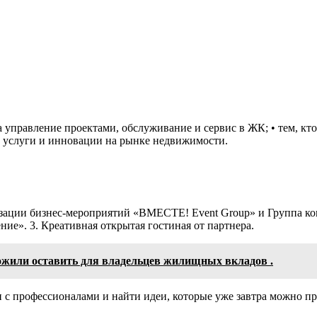
за управление проектами, обслуживание и сервис в ЖК;
•
тем, кт
 услуги и инновации на рынке недвижимости.
низации бизнес-мероприятий «ВМЕСТЕ!
Event
Group
» и Группа к
ение».
3.
Креативная
открытая
гостиная
от партнера
.
ожили оставить для владельцев жилищных вкладов .
ми с профессионалами и найти идеи, которые уже завтра можно п