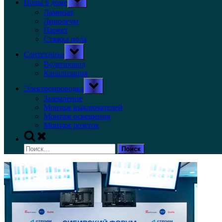
Полы в доме
sub-
menu
Ламинат
Линолеум
Паркет
Стяжка пола
Toggle
Сантехника
sub-
menu
Водопровод
Канализация
Toggle
Электропроводка
sub-
menu
Заземление
Монтаж выключателей
Монтаж освещения
Монтаж розеток
Toggle
search
Найти:
form