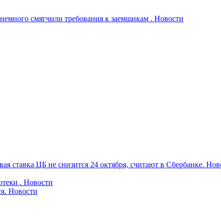
немного смягчили требования к заемщикам .
Новости
ая ставка ЦБ не снизится 24 октября, считают в Сбербанке.
Нов
теки .
Новости
я.
Новости