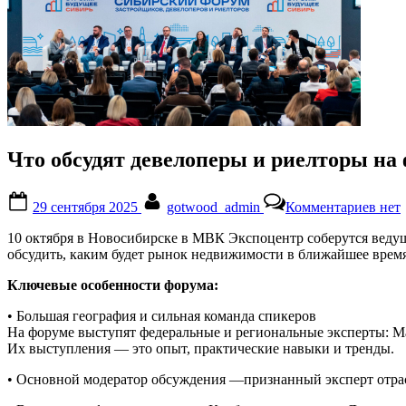
Что обсудят девелоперы и риелторы на
Posted
By
к
29 сентября 2025
gotwood_admin
Комментариев
нет
on
запи
Что
10 октября в
Новосибирске
в
МВК Экспоцентр
соберутся веду
обсу
обсудить, каким будет рынок недвижимости в ближайш
ее врем
деве
и
Ключевые особенности форума
:
риел
на
•
Большая география и сильная команда спикеров
фору
На форуме выступят федеральные и региональные эксперты
:
М
по
Их выступления
—
это о
пыт, практические навыки и тренды.
недв
в
•
Основной
модератор
обсуждения
—
признанный эксперт отра
Ново