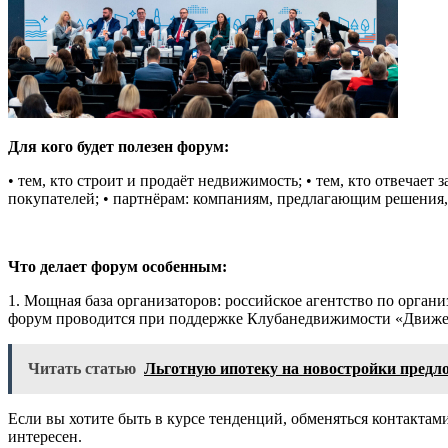
Для кого
будет полезен
форум
:
•
тем, кто строит и продаёт недвижимость;
•
тем, кто отвечает 
покупателей;
•
партнёрам: компаниям, предлагающим решения,
Что делает форум особенным
:
1.
Мощная
база организаторов:
российское агентство по орга
форум проводится при поддержке
Клуб
а
недвижимости «Движ
Читать статью
Льготную ипотеку на новостройки предл
Если вы хотите быть в курсе тенденций, обменяться контакта
интересен.