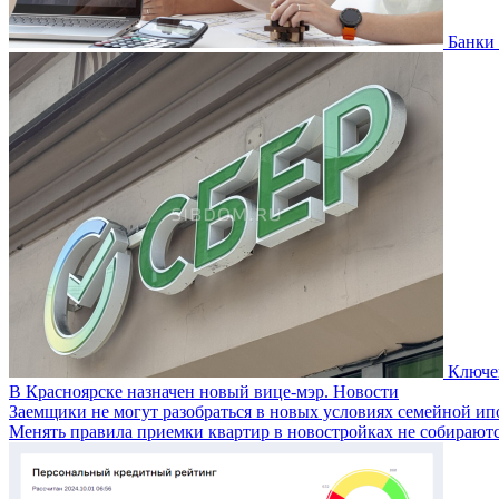
Банки 
Ключев
В Красноярске назначен новый вице-мэр.
Новости
Заемщики не могут разобраться в новых условиях семейной ипо
Менять правила приемки квартир в новостройках не собираютс