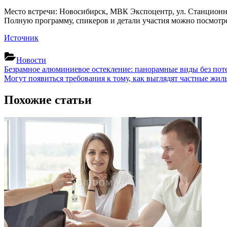
Место встречи: Новосибирск,
МВК Экспоцентр
, ул. Станционн
Полную программу, спикеров и детали участия можно посмотре
Источник
Новости
Навигация
Previous
Безрамное алюминиевое остекление: панорамные виды без поте
Post:
Next
Могут появиться требования к тому, как выглядят частные жил
по
Post:
записям
Похожие статьи