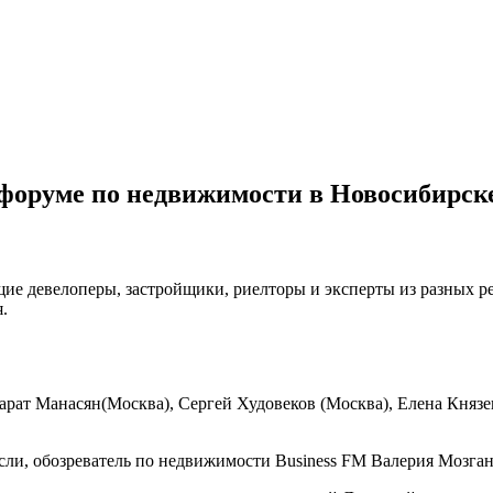
 форуме по недвижимости в Новосибирске
си
щие девелоперы,
застройщики,
риелторы и эксперты из разных р
дят
я
.
лоперы
торы
ме
арат
Манасян
(Москва), Сергей
Худовеков
(Москва)
, Елена Князе
ижимости
сли, обозреватель по недвижимости
Business
FM Валерия
Мозган
сибирске.