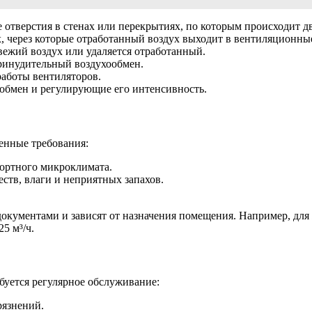
отверстия в стенах или перекрытиях, по которым происходит д
х, через которые отработанный воздух выходит в вентиляционны
вежий воздух или удаляется отработанный.
ринудительный воздухообмен.
аботы вентиляторов.
ообмен и регулирующие его интенсивность.
енные требования:
фортного микроклимата.
ств, влаги и неприятных запахов.
кументами и зависят от назначения помещения. Например, для 
25 м³/ч.
буется регулярное обслуживание:
рязнений.