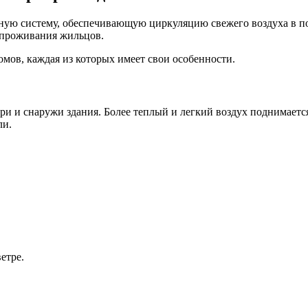
ляции
ную систему, обеспечивающую циркуляцию свежего воздуха в по
квартирных
 проживания жильцов.
ов, каждая из которых имеет свои особенности.
три и снаружи здания. Более теплый и легкий воздух поднимает
ли.
етре.