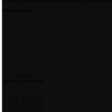
материалы, которые нарушают авторские права, принадлежащие
Облако тегов
Август 2026
Пн
Вт
Ср
Чт
Пт
Сб
Вс
1
2
3
4
5
6
7
8
9
10
11
12
13
14
15
16
17
18
19
20
21
22
23
24
25
26
27
28
29
30