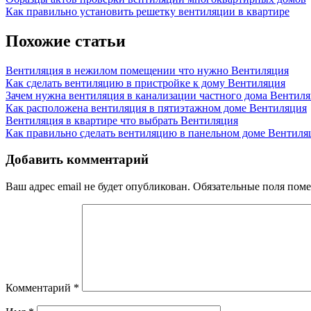
Навигация
Post:
Next
Как правильно установить решетку вентиляции в квартире
по
Post:
записям
Похожие статьи
Вентиляция в нежилом помещении что нужно
Вентиляция
Как сделать вентиляцию в пристройке к дому
Вентиляция
Зачем нужна вентиляция в канализации частного дома
Вентиля
Как расположена вентиляция в пятиэтажном доме
Вентиляция
Вентиляция в квартире что выбрать
Вентиляция
Как правильно сделать вентиляцию в панельном доме
Вентиля
Добавить комментарий
Ваш адрес email не будет опубликован.
Обязательные поля пом
Комментарий
*