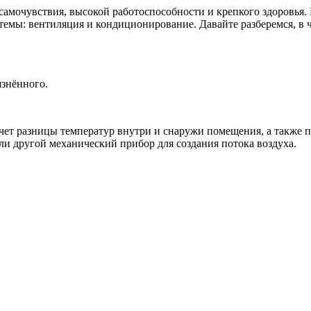
ляцию
мочувствия, высокой работоспособности и крепкого здоровья. 
емы: вентиляция и кондиционирование. Давайте разберемся, в ч
ционирование
ения
язнённого.
счет разницы температур внутри и снаружи помещения, а также 
ли другой механический прибор для создания потока воздуха.