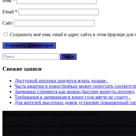
Имя
*
Email
*
Сайт
Сохранить моё имя, email и адрес сайта в этом браузере д
Найти:
Свежие записи
Доступной ипотеки придется ждать дольше .
Часть квартир в новостройках может перестать соответст
Заемщики стремятся как можно быстрее вернуть ипотеку.
Требования к заемщикам в конце года мягче не станут .
Для жителей высотных домов установят повышенный тар
Информация для правообладателей
Все материалы на данном сайте взяты из открытых источников
ознакомительных целях. Права на материалы принадлежат их в