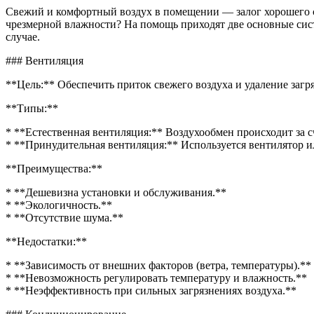
венти
Свежий и комфортный воздух в помещении — залог хорошего са
или
чрезмерной влажности? На помощь приходят две основные сист
конди
случае.
помещ
### Вентиляция
**Цель:** Обеспечить приток свежего воздуха и удаление загр
**Типы:**
* **Естественная вентиляция:** Воздухообмен происходит за 
* **Принудительная вентиляция:** Используется вентилятор и
**Преимущества:**
* **Дешевизна установки и обслуживания.**
* **Экологичность.**
* **Отсутствие шума.**
**Недостатки:**
* **Зависимость от внешних факторов (ветра, температуры).**
* **Невозможность регулировать температуру и влажность.**
* **Неэффективность при сильных загрязнениях воздуха.**