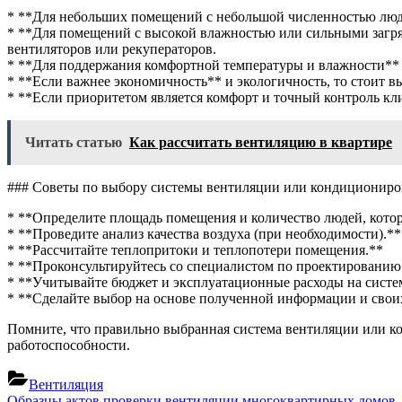
* **Для небольших помещений с небольшой численностью люд
* **Для помещений с высокой влажностью или сильными загр
вентиляторов или рекуператоров.
* **Для поддержания комфортной температуры и влажности** 
* **Если важнее экономичность** и экологичность, то стоит в
* **Если приоритетом является комфорт и точный контроль к
Читать статью
Как рассчитать вентиляцию в квартире
### Советы по выбору системы вентиляции или кондициониро
* **Определите площадь помещения и количество людей, котор
* **Проведите анализ качества воздуха (при необходимости).**
* **Рассчитайте теплопритоки и теплопотери помещения.**
* **Проконсультируйтесь со специалистом по проектированию
* **Учитывайте бюджет и эксплуатационные расходы на систе
* **Сделайте выбор на основе полученной информации и свои
Помните, что правильно выбранная система вентиляции или ко
работоспособности.
Вентиляция
Previous
Образцы актов проверки вентиляции многоквартирных домов