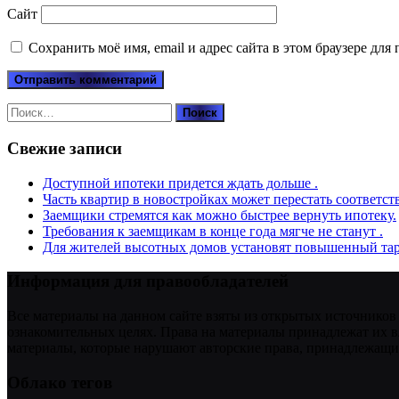
Сайт
Сохранить моё имя, email и адрес сайта в этом браузере д
Найти:
Свежие записи
Доступной ипотеки придется ждать дольше .
Часть квартир в новостройках может перестать соответст
Заемщики стремятся как можно быстрее вернуть ипотеку.
Требования к заемщикам в конце года мягче не станут .
Для жителей высотных домов установят повышенный тар
Информация для правообладателей
Все материалы на данном сайте взяты из открытых источников
ознакомительных целях. Права на материалы принадлежат их в
материалы, которые нарушают авторские права, принадлежащие
Облако тегов