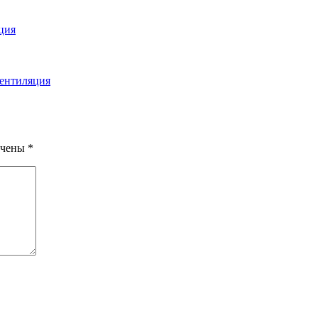
ция
ентиляция
ечены
*