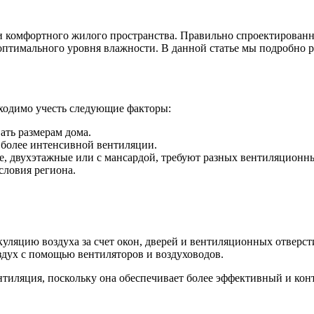
ляцию
и комфортного жилого пространства. Правильно спроектированн
 оптимального уровня влажности. В данной статье мы подробно
бходимо учесть следующие факторы:
ать размерам дома.
 более интенсивной вентиляции.
е, двухэтажные или с мансардой, требуют разных вентиляционн
словия региона.
уляцию воздуха за счет окон, дверей и вентиляционных отверст
здух с помощью вентиляторов и воздуховодов.
нтиляция, поскольку она обеспечивает более эффективный и ко