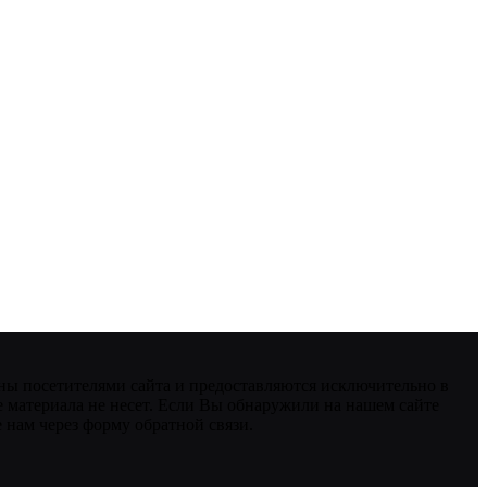
ны посетителями сайта и предоставляются исключительно в
 материала не несет. Если Вы обнаружили на нашем сайте
нам через форму обратной связи.