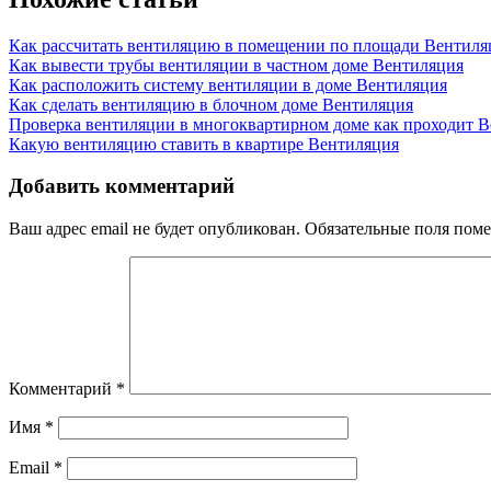
Как рассчитать вентиляцию в помещении по площади
Вентиля
Как вывести трубы вентиляции в частном доме
Вентиляция
Как расположить систему вентиляции в доме
Вентиляция
Как сделать вентиляцию в блочном доме
Вентиляция
Проверка вентиляции в многоквартирном доме как проходит
В
Какую вентиляцию ставить в квартире
Вентиляция
Добавить комментарий
Ваш адрес email не будет опубликован.
Обязательные поля пом
Комментарий
*
Имя
*
Email
*