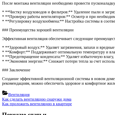
После монтажа вентиляции необходимо провести пусконаладку 
* **Чистку воздуховодов и фильтров:** Удаление пыли и загря
* **Проверку работы вентиляторов:** Осмотр и при необходим
* **Регулировку воздухообмена:** Настройка системы в соотв
### Преимущества хорошей вентиляции
Эффективная вентиляция обеспечивает следующие преимущест
* **Здоровый воздух:** Удаляет загрязнения, запахи и вредные
* **Комфорт:** Поддерживает оптимальную температуру и вла
* **Предотвращение конденсата:** Удаляет избыточную влагу,
* **Экономия энергии:** Снижает потери тепла за счет исполь
### Заключение
Создание эффективной вентиляционной системы в новом доме 
рекомендациям, можно обеспечить здоровое и комфортное жил
Вентиляция
Навигация
Previous
Как сделать вентиляцию снаружи дома
Post:
Next
Как проложить вентиляцию в квартире
по
Post:
записям
Похожие статьи