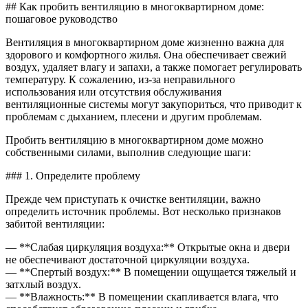
Как
## Как пробить вентиляцию в многоквартирном доме:
пробит
пошаговое руководство
венти
в
Вентиляция в многоквартирном доме жизненно важна для
много
здорового и комфортного жилья. Она обеспечивает свежий
доме
воздух, удаляет влагу и запахи, а также помогает регулировать
температуру. К сожалению, из-за неправильного
использования или отсутствия обслуживания
вентиляционные системы могут закупориться, что приводит к
проблемам с дыханием, плесени и другим проблемам.
Пробить вентиляцию в многоквартирном доме можно
собственными силами, выполнив следующие шаги:
### 1. Определите проблему
Прежде чем приступать к очистке вентиляции, важно
определить источник проблемы. Вот несколько признаков
забитой вентиляции:
— **Слабая циркуляция воздуха:** Открытые окна и двери
не обеспечивают достаточной циркуляции воздуха.
— **Спертый воздух:** В помещении ощущается тяжелый и
затхлый воздух.
— **Влажность:** В помещении скапливается влага, что