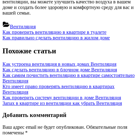
вентиляции, вы можете улучшить качество воздуха в вашем
доме и создать более здоровую и комфортную среду для вас и
вашей семьи.
Вентиляция
Навигация
Previous
Как проверить вентиляцию в квартире в туалете
Post:
Next
Как правильно сделать вентиляцию в жилом доме
по
Post:
записям
Похожие статьи
Как устроена вентиляция в новых домах
Вентиляция
Как сделать вентиляцию в блочном доме
Вентиляция
Как самим почистить вентиляцию в квартире самостоятельно
Вентиляция
Кто имеет право проверять вентиляцию в квартирах
Вентиляция
Как проверить систему вентиляции в доме
Вентиляция
Запах в квартире из вентиляции как убрать
Вентиляция
Добавить комментарий
Ваш адрес email не будет опубликован.
Обязательные поля
помечены
*