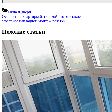
Окна и двери
Навигация
Previous
Освещение квартиры батюшкой что это такое
Post:
Next
Что такое накладной монтаж розетки
по
Post:
записям
Похожие статьи