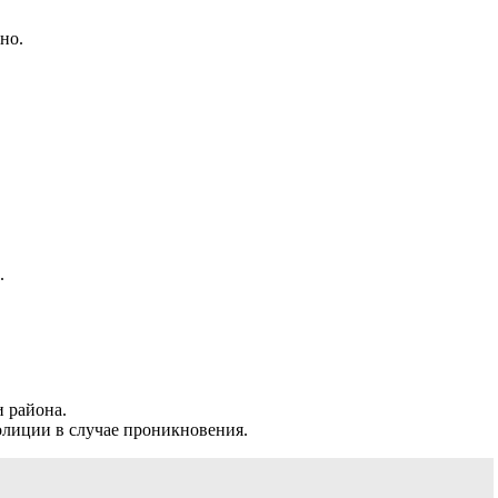
но.
.
и района.
олиции в случае проникновения.