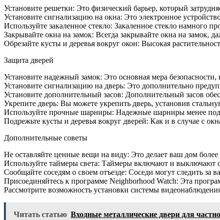
надеж
Установите решетки: Это физический барьер, который затрудня
окна
Установите сигнализацию на окна: Это электронное устройство,
двери
Используйте закаленное стекло: Закаленное стекло намного про
Закрывайте окна на замок: Всегда закрывайте окна на замок, да
Обрезайте кусты и деревья вокруг окон: Высокая растительнос
Защита дверей
Установите надежный замок: Это основная мера безопасности, 
Установите сигнализацию на дверь: Это дополнительно преду
Установите дополнительный засов: Дополнительный засов обе
Укрепите дверь: Вы можете укрепить дверь, установив стальну
Используйте прочные шарниры: Надежные шарниры менее под
Подрежьте кусты и деревья вокруг дверей: Как и в случае с ок
Дополнительные советы
Не оставляйте ценные вещи на виду: Это делает ваш дом более
Используйте таймеры света: Таймеры включают и выключают свет
Сообщайте соседям о своем отъезде: Соседи могут следить за ва
Присоединяйтесь к программе Neighborhood Watch: Эта програ
Рассмотрите возможность установки системы видеонаблюдения
Читать статью
Входные металлические двери для частно