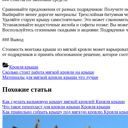
Сравнивайте предложения от разных подрядчиков: Получите не
Выбирайте менее дорогие материалы: Трехслойная битумная ч
Удаляйте старую крышу самостоятельно: Это может сэкономить
Устанавливайте водосточные желоба и софиты позже: Вы может
Воспользуйтесь сезонными скидками и акциями: Подрядчики ча
### Вывод
Стоимость монтажа крыши из мягкой кровли может варьировать
от подрядчиков и принять обоснованное решение, которое соо
Кровля крыши
Навигация
Previous
Сколько стоит работа мягкой кровли на крыше
Post:
Next
Материалы для мягкой кровли крыши что лучше
по
Post:
записям
Похожие статьи
Как сделать вальмовую крышу мягкой кровлей
Кровля крыши
Что такое пенопласт для кровли крыши
Кровля крыши
Как правильно собрать крышу под мягкую кровлю
Кровля кры