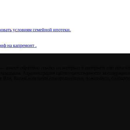
вовать условиям семейной ипотеки.
иф на капремонт .
 — имеют обратную ссылку на материал в интернете или присла
ладельцам. Администрация сайта ответственности за содержание
 Вам, Вашей компании или организации, пожалуйста, сообщите 