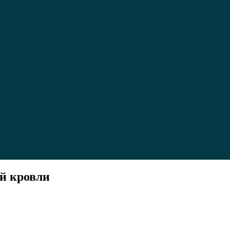
й кровли
о