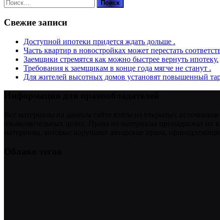
Найти:
Свежие записи
Доступной ипотеки придется ждать дольше .
Часть квартир в новостройках может перестать соответст
Заемщики стремятся как можно быстрее вернуть ипотеку.
Требования к заемщикам в конце года мягче не станут .
Для жителей высотных домов установят повышенный тар
Информация для правообладателей
Все материалы на данном сайте взяты из открытых источников
ознакомительных целях. Права на материалы принадлежат их в
материалы, которые нарушают авторские права, принадлежащие
Облако тегов