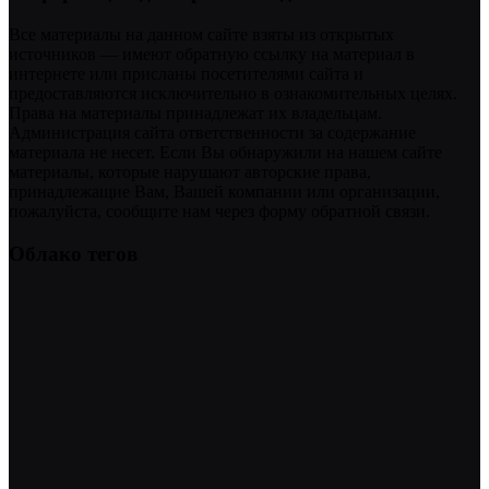
Все материалы на данном сайте взяты из открытых
источников — имеют обратную ссылку на материал в
интернете или присланы посетителями сайта и
предоставляются исключительно в ознакомительных целях.
Права на материалы принадлежат их владельцам.
Администрация сайта ответственности за содержание
материала не несет. Если Вы обнаружили на нашем сайте
материалы, которые нарушают авторские права,
принадлежащие Вам, Вашей компании или организации,
пожалуйста, сообщите нам через форму обратной связи.
Облако тегов