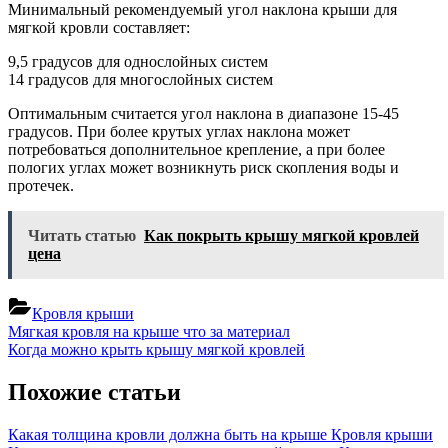
Мягка
Минимальный рекомендуемый угол наклона крыши для
кровля
мягкой кровли составляет:
какой
угол
9,5 градусов для однослойных систем
наклон
14 градусов для многослойных систем
крыши
Оптимальным считается угол наклона в диапазоне 15-45
градусов. При более крутых углах наклона может
потребоваться дополнительное крепление, а при более
пологих углах может возникнуть риск скопления воды и
протечек.
Читать статью
Как покрыть крышу мягкой кровлей
цена
Кровля крыши
Навигация
Previous
Мягкая кровля на крыше что за материал
Post:
Next
Когда можно крыть крышу мягкой кровлей
по
Post:
записям
Похожие статьи
Какая толщина кровли должна быть на крыше
Кровля крыши