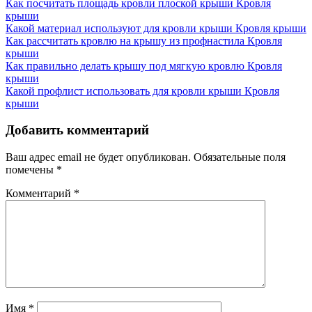
Как посчитать площадь кровли плоской крыши
Кровля
крыши
Какой материал используют для кровли крыши
Кровля крыши
Как рассчитать кровлю на крышу из профнастила
Кровля
крыши
Как правильно делать крышу под мягкую кровлю
Кровля
крыши
Какой профлист использовать для кровли крыши
Кровля
крыши
Добавить комментарий
Ваш адрес email не будет опубликован.
Обязательные поля
помечены
*
Комментарий
*
Имя
*