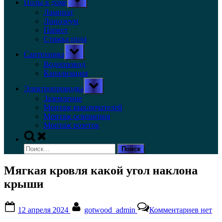
Полы в доме
sub-
menu
Ламинат
Линолеум
Паркет
Стяжка пола
Toggle
Сантехника
sub-
menu
Водопровод
Канализация
Toggle
Электропроводка
sub-
menu
Заземление
Монтаж выключателей
Монтаж освещения
Монтаж розеток
Toggle
search
Найти:
form
Мягкая кровля какой угол наклона
крыши
Posted
By
к
12 апреля 2024
gotwood_admin
Комментариев
нет
on
записи