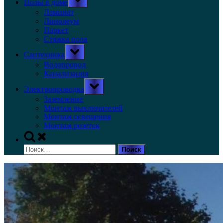
Полы в доме
sub-
menu
Ламинат
Линолеум
Паркет
Стяжка пола
Toggle
Сантехника
sub-
menu
Водопровод
Канализация
Toggle
Электропроводка
sub-
menu
Заземление
Монтаж выключателей
Монтаж освещения
Монтаж розеток
Toggle
search
Найти:
form