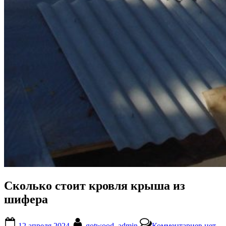
Сколько стоит кровля крыша из
шифера
Posted
By
к
12 апреля 2024
gotwood_admin
Комментариев
нет