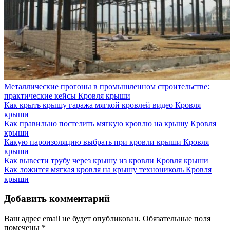
Металлические прогоны в промышленном строительстве:
практические кейсы
Кровля крыши
Как крыть крышу гаража мягкой кровлей видео
Кровля
крыши
Как правильно постелить мягкую кровлю на крышу
Кровля
крыши
Какую пароизоляцию выбрать при кровли крыши
Кровля
крыши
Как вывести трубу через крышу из кровли
Кровля крыши
Как ложится мягкая кровля на крышу технониколь
Кровля
крыши
Добавить комментарий
Ваш адрес email не будет опубликован.
Обязательные поля
помечены
*