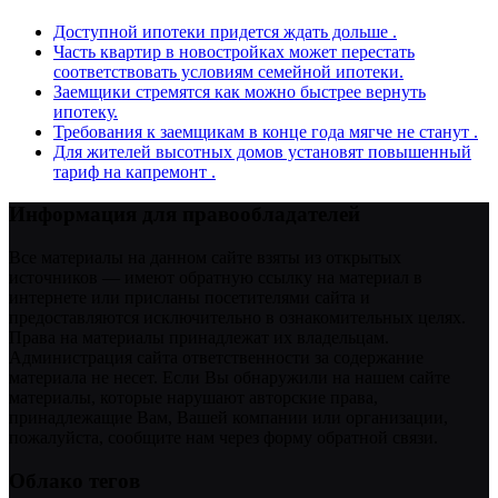
Доступной ипотеки придется ждать дольше .
Часть квартир в новостройках может перестать
соответствовать условиям семейной ипотеки.
Заемщики стремятся как можно быстрее вернуть
ипотеку.
Требования к заемщикам в конце года мягче не станут .
Для жителей высотных домов установят повышенный
тариф на капремонт .
Информация для правообладателей
Все материалы на данном сайте взяты из открытых
источников — имеют обратную ссылку на материал в
интернете или присланы посетителями сайта и
предоставляются исключительно в ознакомительных целях.
Права на материалы принадлежат их владельцам.
Администрация сайта ответственности за содержание
материала не несет. Если Вы обнаружили на нашем сайте
материалы, которые нарушают авторские права,
принадлежащие Вам, Вашей компании или организации,
пожалуйста, сообщите нам через форму обратной связи.
Облако тегов