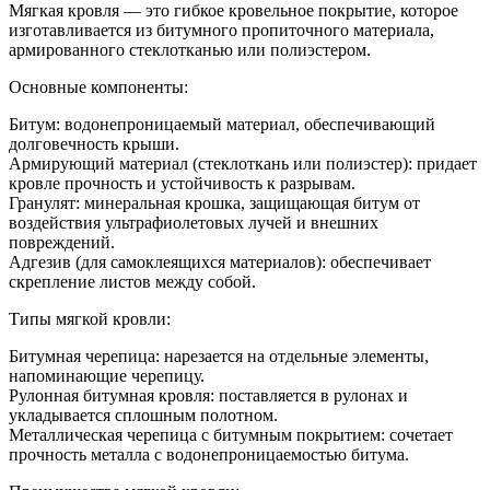
Мягка
Мягкая кровля — это гибкое кровельное покрытие, которое
кровля
изготавливается из битумного пропиточного материала,
для
армированного стеклотканью или полиэстером.
крыши
что
Основные компоненты:
это
такое
Битум: водонепроницаемый материал, обеспечивающий
долговечность крыши.
Армирующий материал (стеклоткань или полиэстер): придает
кровле прочность и устойчивость к разрывам.
Гранулят: минеральная крошка, защищающая битум от
воздействия ультрафиолетовых лучей и внешних
повреждений.
Адгезив (для самоклеящихся материалов): обеспечивает
скрепление листов между собой.
Типы мягкой кровли:
Битумная черепица: нарезается на отдельные элементы,
напоминающие черепицу.
Рулонная битумная кровля: поставляется в рулонах и
укладывается сплошным полотном.
Металлическая черепица с битумным покрытием: сочетает
прочность металла с водонепроницаемостью битума.