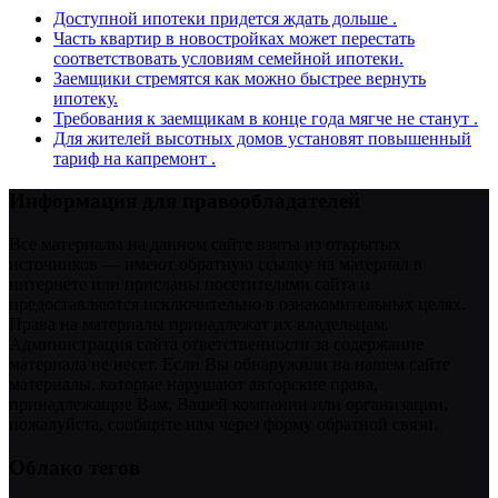
Доступной ипотеки придется ждать дольше .
Часть квартир в новостройках может перестать
соответствовать условиям семейной ипотеки.
Заемщики стремятся как можно быстрее вернуть
ипотеку.
Требования к заемщикам в конце года мягче не станут .
Для жителей высотных домов установят повышенный
тариф на капремонт .
Информация для правообладателей
Все материалы на данном сайте взяты из открытых
источников — имеют обратную ссылку на материал в
интернете или присланы посетителями сайта и
предоставляются исключительно в ознакомительных целях.
Права на материалы принадлежат их владельцам.
Администрация сайта ответственности за содержание
материала не несет. Если Вы обнаружили на нашем сайте
материалы, которые нарушают авторские права,
принадлежащие Вам, Вашей компании или организации,
пожалуйста, сообщите нам через форму обратной связи.
Облако тегов