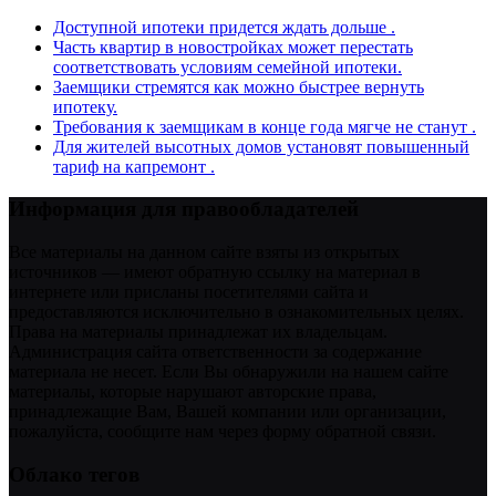
Доступной ипотеки придется ждать дольше .
Часть квартир в новостройках может перестать
соответствовать условиям семейной ипотеки.
Заемщики стремятся как можно быстрее вернуть
ипотеку.
Требования к заемщикам в конце года мягче не станут .
Для жителей высотных домов установят повышенный
тариф на капремонт .
Информация для правообладателей
Все материалы на данном сайте взяты из открытых
источников — имеют обратную ссылку на материал в
интернете или присланы посетителями сайта и
предоставляются исключительно в ознакомительных целях.
Права на материалы принадлежат их владельцам.
Администрация сайта ответственности за содержание
материала не несет. Если Вы обнаружили на нашем сайте
материалы, которые нарушают авторские права,
принадлежащие Вам, Вашей компании или организации,
пожалуйста, сообщите нам через форму обратной связи.
Облако тегов