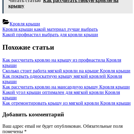
Читать статью
Как рассчитать гибкую кровлю на
крышу
Кровля крыши
Навигация
Previous
Кровля крыши какой материал лучше выбрать
Post:
Next
Какой профнастил выбрать для кровли крыши
по
Post:
записям
Похожие статьи
Как рассчитать кровлю на крышу из профнастила
Кровля
крыши
Сколько стоит работа мягкой кровли на крыше
Кровля крыши
Как покрыть односкатную крышу мягкой кровлей
Кровля
крыши
Как рассчитать кровлю на мансардную крышу
Кровля крыши
Какой угол крыши оптимален для мягкой кровли
Кровля
крыши
Как отремонтировать крышу из мягкой кровли
Кровля крыши
Добавить комментарий
Ваш адрес email не будет опубликован.
Обязательные поля
помечены
*