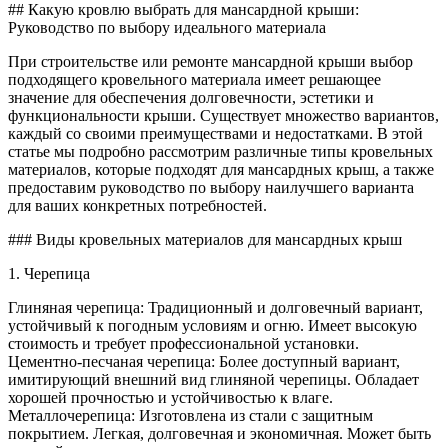
Какую
## Какую кровлю выбрать для мансардной крыши:
кровл
Руководство по выбору идеального материала
выбрат
для
При строительстве или ремонте мансардной крыши выбор
манса
подходящего кровельного материала имеет решающее
крыши
значение для обеспечения долговечности, эстетики и
функциональности крыши. Существует множество вариантов,
каждый со своими преимуществами и недостатками. В этой
статье мы подробно рассмотрим различные типы кровельных
материалов, которые подходят для мансардных крыш, а также
предоставим руководство по выбору наилучшего варианта
для ваших конкретных потребностей.
### Виды кровельных материалов для мансардных крыш
1. Черепица
Глиняная черепица: Традиционный и долговечный вариант,
устойчивый к погодным условиям и огню. Имеет высокую
стоимость и требует профессиональной установки.
Цементно-песчаная черепица: Более доступный вариант,
имитирующий внешний вид глиняной черепицы. Обладает
хорошей прочностью и устойчивостью к влаге.
Металлочерепица: Изготовлена из стали с защитным
покрытием. Легкая, долговечная и экономичная. Может быть