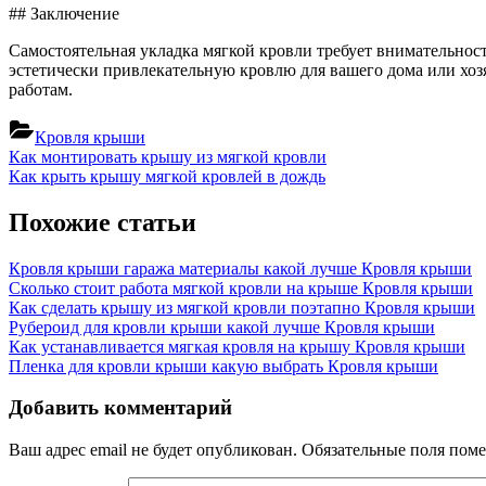
## Заключение
Самостоятельная укладка мягкой кровли требует внимательнос
эстетически привлекательную кровлю для вашего дома или хоз
работам.
Кровля крыши
Навигация
Previous
Как монтировать крышу из мягкой кровли
Post:
Next
Как крыть крышу мягкой кровлей в дождь
по
Post:
записям
Похожие статьи
Кровля крыши гаража материалы какой лучше
Кровля крыши
Сколько стоит работа мягкой кровли на крыше
Кровля крыши
Как сделать крышу из мягкой кровли поэтапно
Кровля крыши
Рубероид для кровли крыши какой лучше
Кровля крыши
Как устанавливается мягкая кровля на крышу
Кровля крыши
Пленка для кровли крыши какую выбрать
Кровля крыши
Добавить комментарий
Ваш адрес email не будет опубликован.
Обязательные поля пом