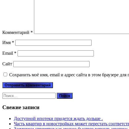
Комментарий
*
Имя
*
Email
*
Сайт
Сохранить моё имя, email и адрес сайта в этом браузере д
Найти:
Свежие записи
Доступной ипотеки придется ждать дольше .
Часть квартир в новостройках может перестать соответст
Заемщики стремятся как можно быстрее вернуть ипотеку.