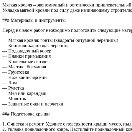
покры
Мягкая кровля – экономичный и эстетически привлекательный 
крышу
Укладка мягкой кровли под силу даже начинающему строителю,
мягкой
кровле
### Материалы и инструменты
Перед началом работ необходимо подготовить следующие мате
— Мягкая кровля: гонты (квадраты битумной черепицы)
— Коньково-карнизная черепица
— Подкладочный ковер
— Планки примыкания
— Кровельные гвозди
— Мастика битумная
— Грунтовка
— Нож канцелярский
— Лом
— Рулетка
— Мел или карандаш
— Молоток
— Защитные очки и перчатки
### Подготовка крыши
1. Очистка и ремонт. Удалите с поверхности крыши мусор, пы
2. Укладка подкладочного ковра. Настилайте подкладочный ков