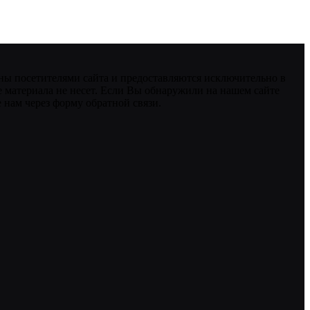
ны посетителями сайта и предоставляются исключительно в
 материала не несет. Если Вы обнаружили на нашем сайте
нам через форму обратной связи.