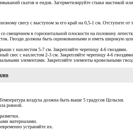
примыканий скатов и ендов. Загерметизируйте стыки мастикой и
изному свесу с выступом за его край на 0,5-1 см. Отступите от 
со смещением в горизонтальной плоскости на половину лепестка
есток. Гвозди должны быть оцинкованными и иметь широкую шляп
рыши с нахлестом 5-7 см. Закрепляйте черепицу 4-6 гвоздями.
ый свес с нахлестом 2-3 см. Закрепляйте черепицу 4-6 гвоздями
иальными элементами. Закрепляйте элементы кровельными гвозд
идео
Температура воздуха должна быть выше 5 градусов Цельсия.
ыла ровной.
.
разметки.
ными материалами.
евременно устраняйте их.