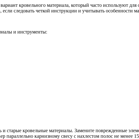
ть
вариант кровельного материала, который часто используют для
 если следовать четкой инструкции и учитывать особенности ма
й
риалы и инструменты:
ль и старые кровельные материалы. Замените поврежденные эле
ер параллельно карнизному свесу с нахлестом полос не менее 15