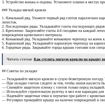
3. Устройство конька и ендовы. Установите планки в местах 
### Укладка мягкой кровли
1. Начальный ряд. Уложите первый ряд гонтов параллельно карн
лепесток.
2. Последующие ряды. Укладывайте гонты последующих рядов 
3. Крепление. Закрепляйте гонты 4-6 гвоздями на каждый леп
повреждения кровельного материала.
4. Коньковый ряд. Укладывайте коньковую черепицу на конек к
5. Карнизный ряд. Укладывайте карнизную черепицу на карнизн
6. Торцевые ряды. Закрывайте торцы крыши гонтами или спец
Читать статью
Как стелить мягкую кровлю на крышу в
## Советы по укладке
— Укладывайте мягкую кровлю в сухую безветренную погоду. 
— При укладке гонтов следите за тем, чтобы линия нахлеста б
— Снимайте защитную пленку с гонтов только перед укладкой
— Используйте строительную рулетку и мел или карандаш для 
— Надевайте защитные очки и перчатки при работе с кровель
— Регулярно проверяйте крышу на наличие повреждений и сво