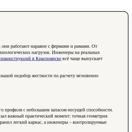
 они работают наравне с фермами и рамами. От
технологических нагрузок. Инженеры на реальных
ллоконструкций в Красноярске
всё чаще выпускает
большой недобор жесткости по расчету мгновенно
го профиля с небольшим запасом несущей способности.
азал важный практический момент: точная геометрия
охранил легкий каркас, а инженеры – контролируемые