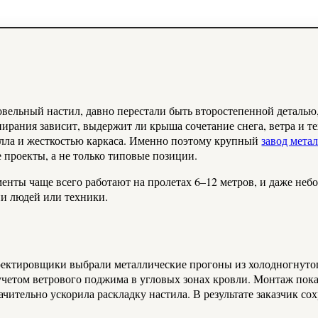
ельный настил, давно перестали быть второстепенной деталью,
пирания зависит, выдержит ли крыша сочетание снега, ветра и 
лла и жесткостью каркаса. Именно поэтому крупный
завод мета
проекты, а не только типовые позиции.
менты чаще всего работают на пролетах 6–12 метров, и даже не
ии людей или техники.
оектировщики выбрали металлические прогоны из холодногнуто
с учетом ветрового поджима в угловых зонах кровли. Монтаж пок
начительно ускорила раскладку настила. В результате заказчик с