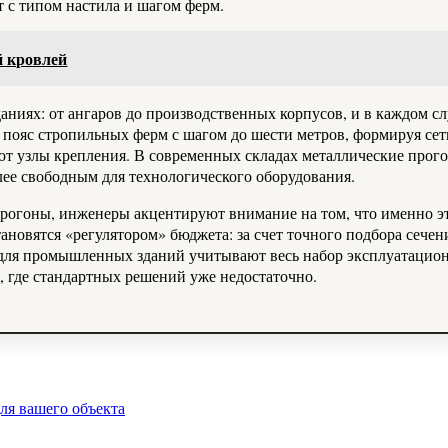
 с типом настила и шагом ферм.
й кровлей
аниях: от ангаров до производственных корпусов, и в каждом с
пояс стропильных ферм с шагом до шести метров, формируя сетк
ают узлы крепления. В современных складах металлические про
лее свободным для технологического оборудования.
 прогоны, инженеры акцентируют внимание на том, что именно э
новятся «регулятором» бюджета: за счет точного подбора сечени
для промышленных зданий учитывают весь набор эксплуатацион
 где стандартных решений уже недостаточно.
для вашего объекта