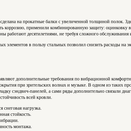
а сделана на прокатные балки с увеличенной толщиной полок. З
ть коррозию, применили комбинированную защиту: оцинковку в з
оны работают десятилетиями, не требуя сложного обслуживания
нных элементов в пользу стальных позволил снизить расходы на 
ъявляют дополнительные требования по вибрационной комфортн
окрытия при зрительских волнах и музыке. В одном из таких пр
ладку сэндвич-панелей, а сами ряды дополнительно связали диа
стойчивость всей кровли.
 снеговая нагрузка.
нная стойкость.
вибрации.
чность монтажа.