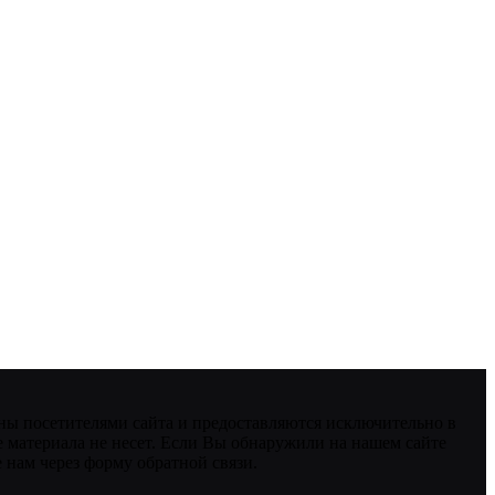
ны посетителями сайта и предоставляются исключительно в
 материала не несет. Если Вы обнаружили на нашем сайте
нам через форму обратной связи.