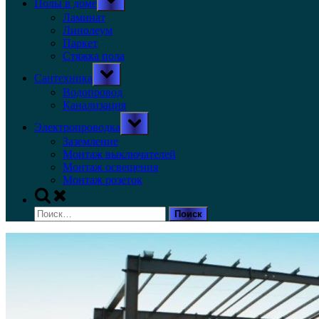
Полы в доме
sub-
menu
Ламинат
Линолеум
Паркет
Стяжка пола
Toggle
Сантехника
sub-
menu
Водопровод
Канализация
Toggle
Электропроводка
sub-
menu
Заземление
Монтаж выключателей
Монтаж освещения
Монтаж розеток
Toggle
search
Найти:
form