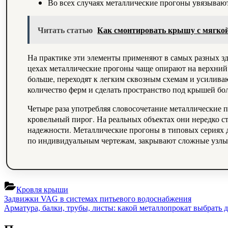
Во всех случаях металлические прогоны увязывают
Читать статью
Как смонтировать крышу с мягко
На практике эти элементы применяют в самых разных зд
цехах металлические прогоны чаще опирают на верхний 
больше, переходят к легким сквозным схемам и усилив
количество ферм и сделать пространство под крышей бо
Четыре раза употребляя словосочетание металлические
кровельный пирог. На реальных объектах они нередко ста
надежности. Металлические прогоны в типовых сериях 
по индивидуальным чертежам, закрывают сложные узлы,
Кровля крыши
Навигация
Previous
Задвижки VAG в системах питьевого водоснабжения
Post:
Next
Арматура, балки, трубы, листы: какой металлопрокат выбрать 
по
Post:
записям