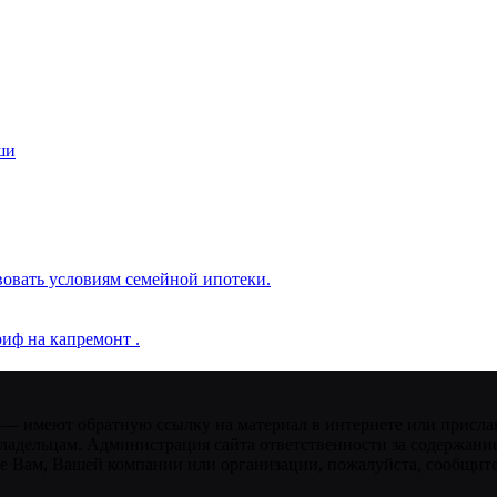
ши
вовать условиям семейной ипотеки.
иф на капремонт .
 — имеют обратную ссылку на материал в интернете или присла
ладельцам. Администрация сайта ответственности за содержание
 Вам, Вашей компании или организации, пожалуйста, сообщите 