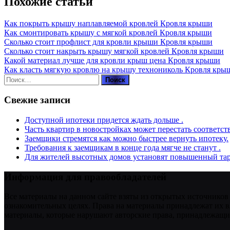
Похожие статьи
Как покрыть крышу наплавляемой кровлей
Кровля крыши
Как смонтировать крышу с мягкой кровлей
Кровля крыши
Сколько стоит профлист для кровли крыши
Кровля крыши
Сколько стоит накрыть крышу мягкой кровлей
Кровля крыши
Какой материал лучше для кровли крыш цена
Кровля крыши
Как класть мягкую кровлю на крышу технониколь
Кровля кры
Найти:
Свежие записи
Доступной ипотеки придется ждать дольше .
Часть квартир в новостройках может перестать соответст
Заемщики стремятся как можно быстрее вернуть ипотеку.
Требования к заемщикам в конце года мягче не станут .
Для жителей высотных домов установят повышенный тар
Информация для правообладателей
Все материалы на данном сайте взяты из открытых источников
ознакомительных целях. Права на материалы принадлежат их в
материалы, которые нарушают авторские права, принадлежащие