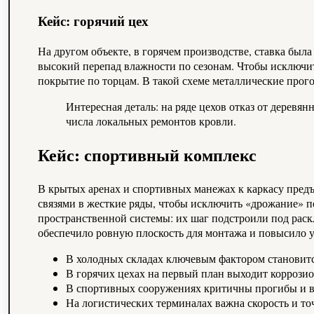
Кейс: горячий цех
На другом объекте, в горячем производстве, ставка был
высокий перепад влажности по сезонам. Чтобы исключи
покрытие по торцам. В такой схеме металлические прог
Интересная деталь: на ряде цехов отказ от деревя
числа локальных ремонтов кровли.
Кейс: спортивный комплекс
В крытых аренах и спортивных манежах к каркасу пред
связями в жесткие ряды, чтобы исключить «дрожание» п
пространственной системы: их шаг подстроили под раск
обеспечило ровную плоскость для монтажа и повысило у
В холодных складах ключевым фактором становится
В горячих цехах на первый план выходит коррозио
В спортивных сооружениях критичны прогибы и 
На логистических терминалах важна скорость и то