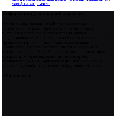
тариф на капремонт .
Информация для правообладателей
Все материалы на данном сайте взяты из открытых
источников — имеют обратную ссылку на материал в
интернете или присланы посетителями сайта и
предоставляются исключительно в ознакомительных целях.
Права на материалы принадлежат их владельцам.
Администрация сайта ответственности за содержание
материала не несет. Если Вы обнаружили на нашем сайте
материалы, которые нарушают авторские права,
принадлежащие Вам, Вашей компании или организации,
пожалуйста, сообщите нам через форму обратной связи.
Облако тегов