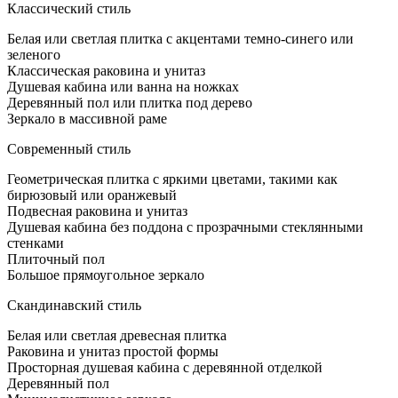
Приме
Классический стиль
дизайн
для
Белая или светлая плитка с акцентами темно-синего или
ванно
зеленого
комна
Классическая раковина и унитаз
в
Душевая кабина или ванна на ножках
хруще
Деревянный пол или плитка под дерево
Зеркало в массивной раме
Современный стиль
Геометрическая плитка с яркими цветами, такими как
бирюзовый или оранжевый
Подвесная раковина и унитаз
Душевая кабина без поддона с прозрачными стеклянными
стенками
Плиточный пол
Большое прямоугольное зеркало
Скандинавский стиль
Белая или светлая древесная плитка
Раковина и унитаз простой формы
Просторная душевая кабина с деревянной отделкой
Деревянный пол