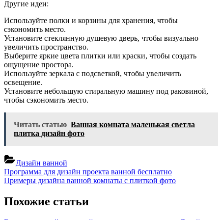
Другие идеи:
Используйте полки и корзины для хранения, чтобы
сэкономить место.
Установите стеклянную душевую дверь, чтобы визуально
увеличить пространство.
Выберите яркие цвета плитки или краски, чтобы создать
ощущение простора.
Используйте зеркала с подсветкой, чтобы увеличить
освещение.
Установите небольшую стиральную машину под раковиной,
чтобы сэкономить место.
Читать статью
Ванная комната маленькая светла
плитка дизайн фото
Дизайн ванной
Навигация
Previous
Программа для дизайн проекта ванной бесплатно
Post:
Next
Примеры дизайна ванной комнаты с плиткой фото
по
Post:
записям
Похожие статьи