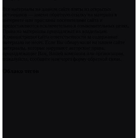
Все материалы на данном сайте взяты из открытых
источников — имеют обратную ссылку на материал в
интернете или присланы посетителями сайта и
предоставляются исключительно в ознакомительных целях.
Права на материалы принадлежат их владельцам.
Администрация сайта ответственности за содержание
материала не несет. Если Вы обнаружили на нашем сайте
материалы, которые нарушают авторские права,
принадлежащие Вам, Вашей компании или организации,
пожалуйста, сообщите нам через форму обратной связи.
Облако тегов