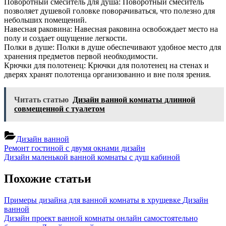
Поворотный смеситель для душа: Поворотный смеситель
позволяет душевой головке поворачиваться, что полезно для
небольших помещений.
Навесная раковина: Навесная раковина освобождает место на
полу и создает ощущение легкости.
Полки в душе: Полки в душе обеспечивают удобное место для
хранения предметов первой необходимости.
Крючки для полотенец: Крючки для полотенец на стенах и
дверях хранят полотенца организованно и вне поля зрения.
Читать статью
Дизайн ванной комнаты длинной
совмещенной с туалетом
Дизайн ванной
Навигация
Previous
Ремонт гостиной с двумя окнами дизайн
Post:
Next
Дизайн маленькой ванной комнаты с душ кабиной
по
Post:
записям
Похожие статьи
Примеры дизайна для ванной комнаты в хрущевке
Дизайн
ванной
Дизайн проект ванной комнаты онлайн самостоятельно