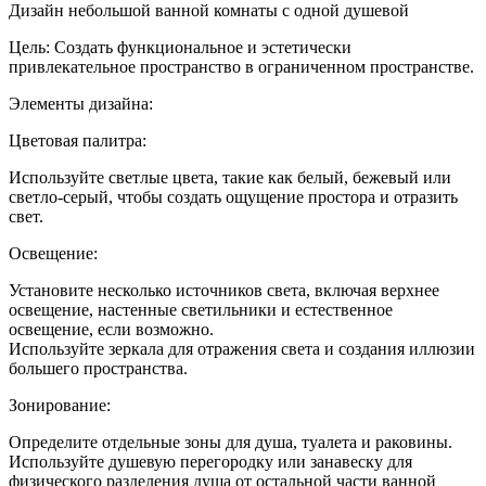
Дизай
Дизайн небольшой ванной комнаты с одной душевой
малень
ванно
Цель: Создать функциональное и эстетически
комна
привлекательное пространство в ограниченном пространстве.
с
одним
Элементы дизайна:
душем
Цветовая палитра:
Используйте светлые цвета, такие как белый, бежевый или
светло-серый, чтобы создать ощущение простора и отразить
свет.
Освещение:
Установите несколько источников света, включая верхнее
освещение, настенные светильники и естественное
освещение, если возможно.
Используйте зеркала для отражения света и создания иллюзии
большего пространства.
Зонирование:
Определите отдельные зоны для душа, туалета и раковины.
Используйте душевую перегородку или занавеску для
физического разделения душа от остальной части ванной